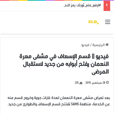
#ارفع_علم_ثورتك: رمز النضال ووحدة الهدف
القائمة
الرئيسية
/
فيديو
فيديو || قسم الإسعاف في مشفى معرة
النعمان يفتح أبوابه من جديد لاستقبال
المرضى
28 سبتمبر، 2019
235
بعد تعرّض مشفى معرة النعمان لعدة غارات جوية وخروج قسم منه
عن الخدمة، منظمة SAMS تفتتح قسم الإسعاف والطوارئ من جديد.