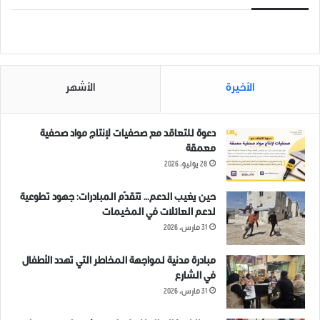
قصف على معرة النعمان
مسابقة لإلقاء الشعري
21 ديسمبر، 2018
والفصاح
في "صور عامة"
27 ديسمبر، 2018
الأخيرة
الأشهر
في "صور عامة"
دعوة للتعاقد مع صحفيات لإنتاج مواد صحفية
معمقة
28 يوليو، 2026
إجرام الأسد وروسيا يقتلنا من
حين يغيب الدعم… تتقدّم المبادرات: جهود تطوعية
جديد في لقمة عيشنا. “مجزرتي
لدعم العائلات في المخيمات
معرة النعمان وسراقب”
31 مارس، 2026
3 ديسمبر، 2019
في "بوسترات"
مبادرة مدنية لمواجهة المخاطر التي تهدد الأطفال
في الشارع
31 مارس، 2026
ادلب
سامز
سوريا
صحة