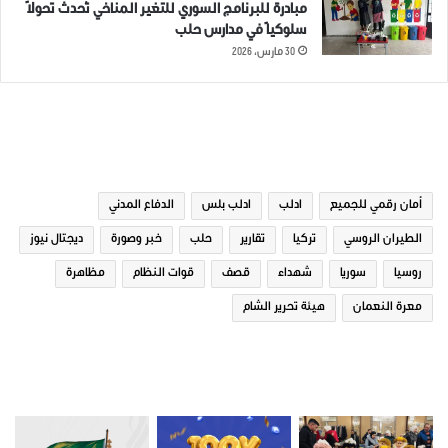
مبادرة للبرنامج السوري للتغير المناخي تُحدث تحولاً
سلوكياً في مدارس حلب
30 مارس، 2026
الوسوم
أمان رقمي للجميع
ادلب
ادلب بلس
الدفاع المدني
الطيران الروسي
تركيا
تقارير
حلب
خبر وصورة
ديجتال نيوز
روسيا
سوريا
شهداء
قصف
قوات النظام
مظاهرة
معرة النعمان
هيئة تحرير الشام
صور من ادلب