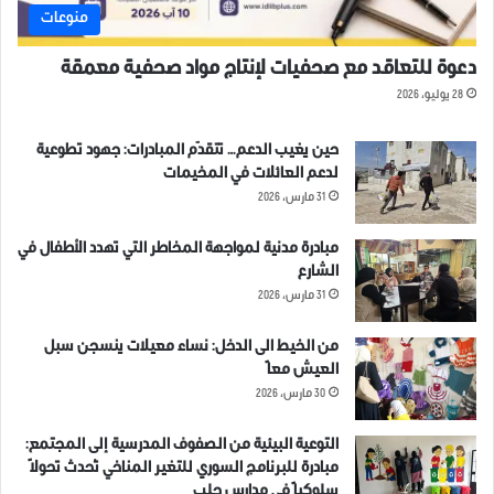
منوعات
دعوة للتعاقد مع صحفيات لإنتاج مواد صحفية معمقة
28 يوليو، 2026
حين يغيب الدعم… تتقدّم المبادرات: جهود تطوعية
لدعم العائلات في المخيمات
31 مارس، 2026
مبادرة مدنية لمواجهة المخاطر التي تهدد الأطفال في
الشارع
31 مارس، 2026
من الخيط الى الدخل: نساء معيلات ينسجن سبل
العيش معاً
30 مارس، 2026
التوعية البيئية من الصفوف المدرسية إلى المجتمع:
مبادرة للبرنامج السوري للتغير المناخي تُحدث تحولاً
سلوكياً في مدارس حلب