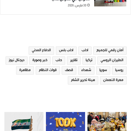
30 مارس، 2026
الوسوم
أمان رقمي للجميع
ادلب
ادلب بلس
الدفاع المدني
الطيران الروسي
تركيا
تقارير
حلب
خبر وصورة
ديجتال نيوز
روسيا
سوريا
شهداء
قصف
قوات النظام
مظاهرة
معرة النعمان
هيئة تحرير الشام
صور من ادلب