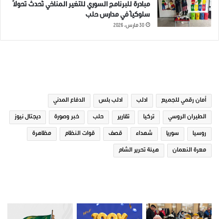
مبادرة للبرنامج السوري للتغير المناخي تُحدث تحولاً
سلوكياً في مدارس حلب
30 مارس، 2026
الوسوم
أمان رقمي للجميع
ادلب
ادلب بلس
الدفاع المدني
الطيران الروسي
تركيا
تقارير
حلب
خبر وصورة
ديجتال نيوز
روسيا
سوريا
شهداء
قصف
قوات النظام
مظاهرة
معرة النعمان
هيئة تحرير الشام
صور من ادلب