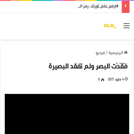
#ارفع_علم_ثورتك: رمز النضال ووحدة الهدف
القائمة
الرئيسية
/
فيديو
فَقَدَت البصر ولم تفقد البصيرة
4 مايو، 2021
0