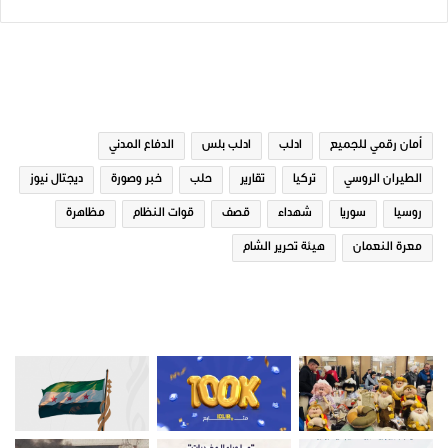
الوسوم
أمان رقمي للجميع
ادلب
ادلب بلس
الدفاع المدني
الطيران الروسي
تركيا
تقارير
حلب
خبر وصورة
ديجتال نيوز
روسيا
سوريا
شهداء
قصف
قوات النظام
مظاهرة
معرة النعمان
هيئة تحرير الشام
صور من ادلب