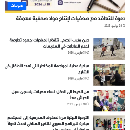
منوعات
ادلب
حماة
سوريا
قصف
دعوة للتعاقد مع صحفيات لإنتاج مواد صحفية معمقة
نظام الأسد
28 يوليو، 2026
حين يغيب الدعم… تتقدّم المبادرات: جهود تطوعية
لدعم العائلات في المخيمات
31 مارس، 2026
مبادرة مدنية لمواجهة المخاطر التي تهدد الأطفال في
الشارع
31 مارس، 2026
من الخيط الى الدخل: نساء معيلات ينسجن سبل
العيش معاً
30 مارس، 2026
التوعية البيئية من الصفوف المدرسية إلى المجتمع:
مبادرة للبرنامج السوري للتغير المناخي تُحدث تحولاً