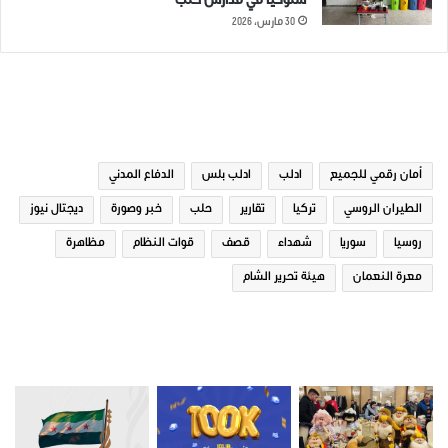
سلوكياً في مدارس حلب
30 مارس، 2026
الوسوم
أمان رقمي للجميع
ادلب
ادلب بلس
الدفاع المدني
الطيران الروسي
تركيا
تقارير
حلب
خبر وصورة
ديجتال نيوز
روسيا
سوريا
شهداء
قصف
قوات النظام
مظاهرة
معرة النعمان
هيئة تحرير الشام
صور من ادلب