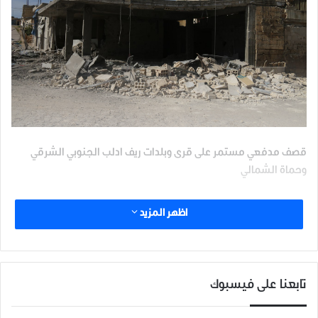
قصف مدفعي مستمر على قرى وبلدات ريف ادلب الجنوبي الشرقي
وحماة الشمالي
قُتل مدنيان وجرح آخرون يوم أمس الأحد، بقصف مدفعي وصاروخي
اظهر المزيد
مصدره قوات النظام وميليشياته المتمركزة في بلدة أبو دالي في
الجنوب الشرقي من محافظة ادلب.
وفي التفاصيل أفاد مراسل إدلب بلس بمقتل مدنيين اثنين وجرح ثلاثة
تابعنا على فيسبوك
آخرين في بلدة التح جنوبي مدينة معرة النعمان نتيجة القصف
المدفعي والصاروخي الكثيف الذي طال البلدة.