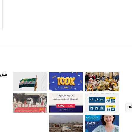
صور من ادلب
أتبع
تغريد
ام