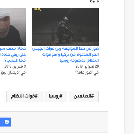
مرتبط
صور من خط المواجهة بين قوات الجيش
حملة قصف شرسة
الحر المدعوم من تركيا و مع قوات
على ريفي حماة ا
النظام المدعومة روسيا
فما السبب؟
28 فبراير، 2019
9 فبراير، 2019
في "صور عامة"
في "ديجتال نيوز"
الصنمين
روسيا
قوات النظام
ف