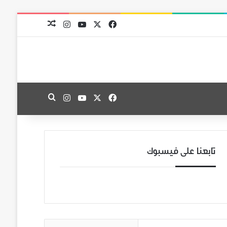
‫X
فيسبوك
‫YouTube
انستقرام
مقال عشوائي
‫X
فيسبوك
‫YouTube
انستقرام
بحث عن
تابعنا على فيسبوك