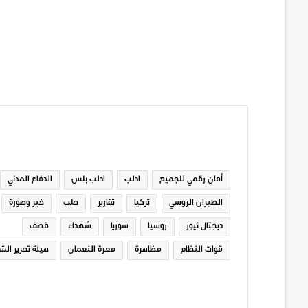
الوسوم
أمان رقمي للجميع
ادلب
ادلب بلس
الدفاع المدني
الطيران الروسي
تركيا
تقارير
حلب
خبر وصورة
ديجتال نيوز
روسيا
سوريا
شهداء
قصف
قوات النظام
مظاهرة
معرة النعمان
هيئة تحرير الش