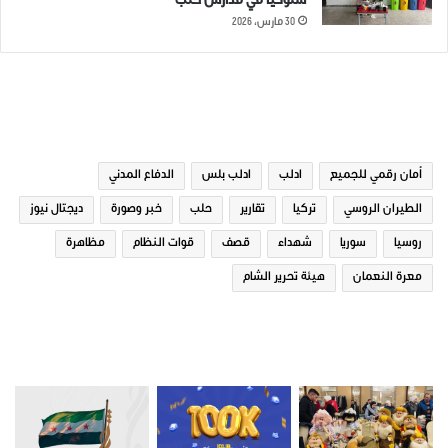
سلوكياً في مدارس حلب
30 مارس، 2026
الوسوم
أمان رقمي للجميع
ادلب
ادلب بلس
الدفاع المدني
الطيران الروسي
تركيا
تقارير
حلب
خبر وصورة
ديجتال نيوز
روسيا
سوريا
شهداء
قصف
قوات النظام
مظاهرة
معرة النعمان
هيئة تحرير الشام
صور من ادلب