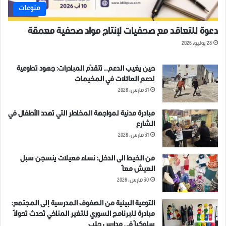
منوعات
دعوة للتعاقد مع صحفيات لإنتاج مواد صحفية معمقة
28 يوليو، 2026
حين يغيب الدعم… تتقدّم المبادرات: جهود تطوعية
لدعم العائلات في المخيمات
31 مارس، 2026
مبادرة مدنية لمواجهة المخاطر التي تهدد الأطفال في
الشارع
31 مارس، 2026
من الخيط الى الدخل: نساء معيلات ينسجن سبل
العيش معاً
30 مارس، 2026
التوعية البيئية من الصفوف المدرسية إلى المجتمع:
مبادرة للبرنامج السوري للتغير المناخي تُحدث تحولاً
سلوكياً في مدارس حلب