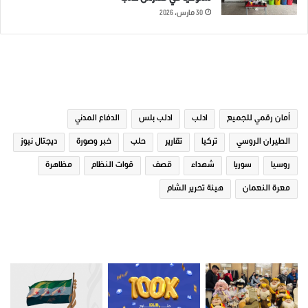
30 مارس، 2026
الوسوم
أمان رقمي للجميع
ادلب
ادلب بلس
الدفاع المدني
الطيران الروسي
تركيا
تقارير
حلب
خبر وصورة
ديجتال نيوز
روسيا
سوريا
شهداء
قصف
قوات النظام
مظاهرة
معرة النعمان
هيئة تحرير الشام
صور من ادلب