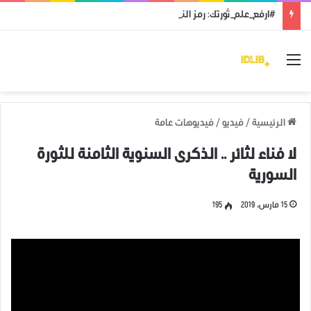
#ارفع_علم_ثورتك: رمز النضال ووحدة الهدف
القائمة
الرئيسية
/
فيديو
/
فيديوهات عامة
لا فناء لثائر .. الذكرى السنوية الثامنة للثورة
السورية
15 مارس، 2019
195