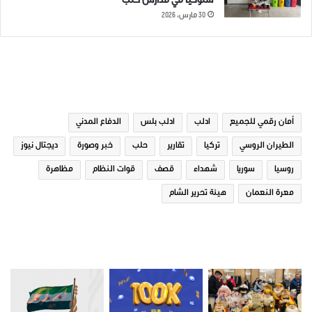
سلوكياً في مدارس حلب
30 مارس، 2026
الوسوم
أمان رقمي للجميع
ادلب
ادلب بلس
الدفاع المدني
الطيران الروسي
تركيا
تقارير
حلب
خبر وصورة
ديجتال نيوز
روسيا
سوريا
شهداء
قصف
قوات النظام
مظاهرة
معرة النعمان
هيئة تحرير الشام
صور من ادلب