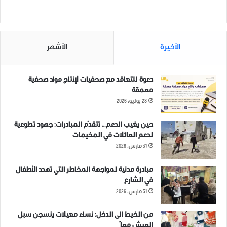
شارك هذا الموضوع:
الأخيرة
الأشهر
مرتبط
دعوة للتعاقد مع صحفيات لإنتاج مواد صحفية
معمقة
28 يوليو، 2026
حين يغيب الدعم… تتقدّم المبادرات: جهود تطوعية
وقفة تضامنية مع أهالي
كن صوتهم
لدعم العائلات في المخيمات
المعتقلين الذين استشهدوا
20 يونيو، 2021
31 مارس، 2026
تحت التعذيب في سجون نظام
في "مقالات"
الأسد
مبادرة مدنية لمواجهة المخاطر التي تهدد الأطفال
27 ديسمبر، 2018
في الشارع
في "صور عامة"
31 مارس، 2026
من الخيط الى الدخل: نساء معيلات ينسجن سبل
العيش معاً