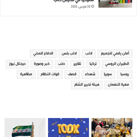
سلوكياً في مدارس حلب
30 مارس، 2026
الوسوم
أمان رقمي للجميع
ادلب
ادلب بلس
الدفاع المدني
الطيران الروسي
تركيا
تقارير
حلب
خبر وصورة
ديجتال نيوز
روسيا
سوريا
شهداء
قصف
قوات النظام
مظاهرة
معرة النعمان
هيئة تحرير الشام
صور من ادلب