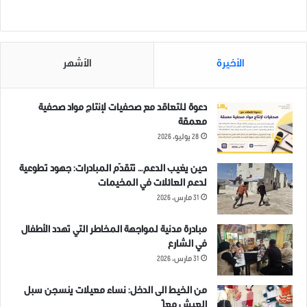
صفوف المدنيين وعناصر أمن.
من المدنيين.
12 فبراير، 2019
24 فبراير، 2019
في "اخبار عاجلة"
في "صور عامة"
الأخيرة
الأشهر
دعوة للتعاقد مع صحفيات لإنتاج مواد صحفية
معمقة
شهداء وجرحى من المدنيين
28 يوليو، 2026
نتيجة انفجار دراجة نارية مفخخة
في مدينة جرابلس بريف حلب
الشمالي.
حين يغيب الدعم… تتقدّم المبادرات: جهود تطوعية
24 مايو، 2021
لدعم العائلات في المخيمات
في "اخبار عاجلة"
31 مارس، 2026
مبادرة مدنية لمواجهة المخاطر التي تهدد الأطفال
في الشارع
أطمة
ادلب
دراجة نارية
سرقة
31 مارس، 2026
من الخيط الى الدخل: نساء معيلات ينسجن سبل
العيش معاً