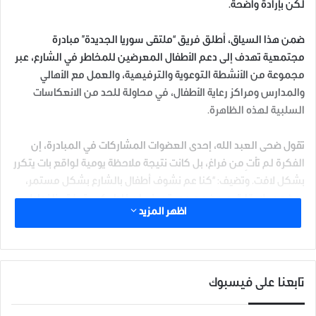
لكن بإرادة واضحة.
ضمن هذا السياق، أطلق فريق “ملتقى سوريا الجديدة” مبادرة
مجتمعية تهدف إلى دعم الأطفال المعرضين للمخاطر في الشارع، عبر
مجموعة من الأنشطة التوعوية والترفيهية، والعمل مع الأهالي
والمدارس ومراكز رعاية الأطفال، في محاولة للحد من الانعكاسات
السلبية لهذه الظاهرة.
تقول ضحى العبد الله، إحدى العضوات المشاركات في المبادرة، إن
الفكرة لم تأتِ من فراغ، بل كانت نتيجة ملاحظة يومية لواقع بات يتكرر
بشكل لافت. وتضيف: “كنا عم نشوف أطفال بالشارع بشكل مستمر،
بعضهم بلا رقابة، وبعضهم عم يتعرض لمخاطر كبيرة، فقررنا نحاول
اظهر المزيد
نعمل شي، حتى لو بسيط”.
وتوضح أن الفريق بدأ أولى خطواته بعقد جلسات نقاش وتخطيط، لوضع
أهداف واضحة للمبادرة، وتحديد الفئات المستهدفة، إضافة إلى تصميم
تابعنا على فيسبوك
أنشطة تتناسب مع احتياجات الأطفال وظروفهم. “اشتغلنا على فكرة
إنو ما يكون تدخلنا بس توعوي نظري، بل يكون فيه جانب تفاعلي