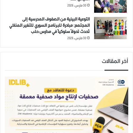
سلوكيات فردية، مشيراً إلى أن “الوضع الاقتصادي الصعب عم يدفع
30 مارس، 2026
كتير من العائلات لترك أطفالها بالشارع، سواء للعمل أو لأي سبب تاني،
وهذا الشي بيخلّيهم عرضة لمخاطر كبيرة”.
التوعية البيئية من الصفوف المدرسية إلى
المجتمع: مبادرة للبرنامج السوري للتغير المناخي
تُحدث تحولاً سلوكياً في مدارس حلب
ولا تقتصر أهمية المبادرة على الأنشطة التي تقدمها، بل في كونها
30 مارس، 2026
محاولة لتنظيم استجابة مجتمعية لمشكلة متنامية، في ظل
محدودية البرامج المتخصصة الموجهة لهذه الفئة. فغياب المساحات
الآمنة، وضعف الوصول إلى خدمات الدعم، يترك الأطفال في مواجهة
أخر المقالات
بيئة غير مستقرة، قد تؤثر على سلوكهم ومستقبلهم.
تؤكد ضحى العبد الله أن الفريق يدرك محدودية قدرته على معالجة
المشكلة بشكل كامل، لكنه يسعى إلى إحداث فرق، ولو كان بسيطاً.
“نحنا ما عم نقول إنو رح نحل المشكلة، بس عم نحاول نخفف منها،
ونخلق وعي، ونوصل رسالة إنو هاد الموضوع مهم ولازم ينحكى فيه”،
تقول.
ويخطط الفريق لمتابعة العمل خلال الفترة القادمة، عبر توسيع نطاق
الأنشطة، وبناء شراكات مع جهات محلية، بما يساهم في تعزيز