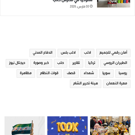
سلوكياً في مدارس حلب
30 مارس، 2026
الوسوم
أمان رقمي للجميع
ادلب
ادلب بلس
الدفاع المدني
الطيران الروسي
تركيا
تقارير
حلب
خبر وصورة
ديجتال نيوز
روسيا
سوريا
شهداء
قصف
قوات النظام
مظاهرة
معرة النعمان
هيئة تحرير الشام
شارك هذا الموضوع:
صور من ادلب
مرتبط