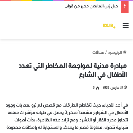
جبل زين العابدين محرر من قوات النظام وميليشياته
القائمة
الرئيسية
/
مقالات
مبادرة مدنية لمواجهة المخاطر التي تهدد
الأطفال في الشارع
31 مارس، 2026
0
في أحد الأحياء، حيث تتقاطع الطرقات مع قصص لم تُروَ بعد، بات وجود
الأطفال في الشوارع مشهداً متكرراً، يحمل في طياته مؤشرات مقلقة
تتجاوز مجرد الفقر أو التشرد. ومع تزايد هذه الظاهرة، بدأت أصوات
شبابية تتحرك، محاولة فهم ما يحدث، والاستجابة له بإمكانات محدودة