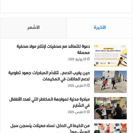
في "مقالات"
على ريفي ادلب وحماة
18 فبراير، 2019
في "تقارير"
الأخيرة
الأشهر
دعوة للتعاقد مع صحفيات لإنتاج مواد صحفية
معمقة
وقفة احتجاجية لطلاب جامعة
28 يوليو، 2026
ادلب تنديداً بالقصف الوحشي
على ريفي ادلب وحماة
18 فبراير، 2019
حين يغيب الدعم… تتقدّم المبادرات: جهود تطوعية
في "صور عامة"
لدعم العائلات في المخيمات
31 مارس، 2026
مبادرة مدنية لمواجهة المخاطر التي تهدد الأطفال
ادلب
الطيران الروسي
قصف
في الشارع
31 مارس، 2026
من الخيط الى الدخل: نساء معيلات ينسجن سبل
العيش معاً