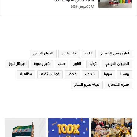
سلوكياً في مدارس حلب
30 مارس، 2026
الوسوم
أمان رقمي للجميع
ادلب
ادلب بلس
الدفاع المدني
الطيران الروسي
تركيا
تقارير
حلب
خبر وصورة
ديجتال نيوز
روسيا
سوريا
شهداء
قصف
قوات النظام
مظاهرة
معرة النعمان
هيئة تحرير الشام
صور من ادلب