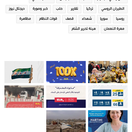
الطيران الروسي
تركيا
تقارير
حلب
خبر وصورة
ديجتال نيوز
روسيا
سوريا
شهداء
قصف
قوات النظام
مظاهرة
معرة النعمان
هيئة تحرير الشام
صور من ادلب