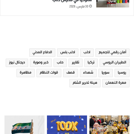
سلوكياً في مدارس حلب
30 مارس، 2026
الوسوم
أمان رقمي للجميع
ادلب
ادلب بلس
الدفاع المدني
الطيران الروسي
تركيا
تقارير
حلب
خبر وصورة
ديجتال نيوز
روسيا
سوريا
شهداء
قصف
قوات النظام
مظاهرة
معرة النعمان
هيئة تحرير الشام
صور من ادلب