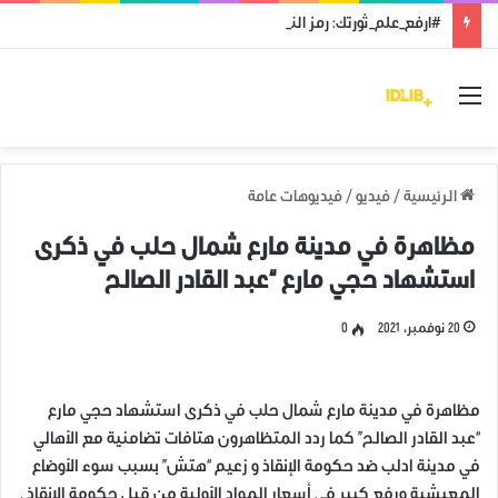
#ارفع_علم_ثورتك: رمز النضال ووحدة الهدف
القائمة
الرئيسية
/
فيديو
/
فيديوهات عامة
مظاهرة في مدينة مارع شمال حلب في ذكرى
استشهاد حجي مارع “عبد القادر الصالح
20 نوفمبر، 2021
0
مظاهرة في مدينة مارع شمال حلب في ذكرى استشهاد حجي مارع
“عبد القادر الصالح” كما ردد المتظاهرون هتافات تضامنية مع الأهالي
في مدينة ادلب ضد حكومة الإنقاذ و زعيم “هتش” بسبب سوء الأوضاع
المعيشية ورفع كبير في أسعار المواد الأولية من قبل حكومة الإنقاذ .