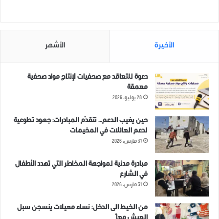
مظاهرة في مدينة إدلب في
مظاهرة شعبية في معرة
الأخيرة
الأشهر
الذكرى الثامنة لرحيل “عبد القادر
النعمان تنديداً بقرارات حكومة
الصالح”
الإنقاذ بحق الطلاب
19 نوفمبر، 2021
8 فبراير، 2019
دعوة للتعاقد مع صحفيات لإنتاج مواد صحفية
في "فيديو"
في "صور عامة"
معمقة
28 يوليو، 2026
حين يغيب الدعم… تتقدّم المبادرات: جهود تطوعية
لدعم العائلات في المخيمات
31 مارس، 2026
تحرير الشام على جبهة خاطئة
14 ديسمبر، 2018
مبادرة مدنية لمواجهة المخاطر التي تهدد الأطفال
في "مقالات"
في الشارع
31 مارس، 2026
احياء ذكرى عبد القادر الصالح
ادلب
من الخيط الى الدخل: نساء معيلات ينسجن سبل
العيش معاً