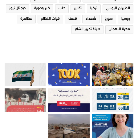
الطيران الروسي
تركيا
تقارير
حلب
خبر وصورة
ديجتال نيوز
روسيا
سوريا
شهداء
قصف
قوات النظام
مظاهرة
معرة النعمان
هيئة تحرير الشام
صور من ادلب