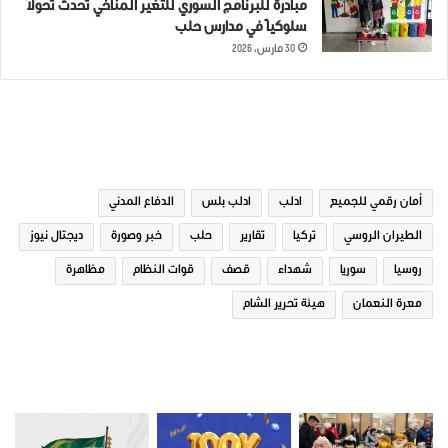
مبادرة للبرنامج السوري للتغير المناخي تُحدث تحولاً
سلوكياً في مدارس حلب
30 مارس، 2026
الوسوم
أمان رقمي للجميع
ادلب
ادلب بلس
الدفاع المدني
الطيران الروسي
تركيا
تقارير
حلب
خبر وصورة
ديجتال نيوز
روسيا
سوريا
شهداء
قصف
قوات النظام
مظاهرة
معرة النعمان
هيئة تحرير الشام
صور من ادلب