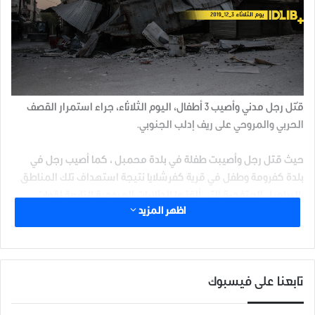
قُتل رجل مدني وأصيب 3 أطفال، اليوم الثلاثاء، جراء استمرار القصف
الحربي والمروحي على ريف إدلب الجنوبي.
حيث قتل رجل وأصيبت طفلة في بلدة محمبل ، كما أصيب رجل في
بلدة كفرومة وطفل في قرية كفرشلايا نتيجة استهداف تلك المناطق
بالبراميل المتفجرة التي ألقتها الطائرات المروحية التابعة لقوات
اظهر المزيد
الأسد.
فرق الخوذ البيضاء وثقت استهداف 23 منطقة ب 14 غارة جوية 10 منها
بفعل الطيران الحربي الروسي، و 45 برميلاً من الطيران المروحي التابع
تابعنا على فيسبوك
لقوات الأسد، بالإضافة إلى 20 صاروخاً من راجمات أرضية.