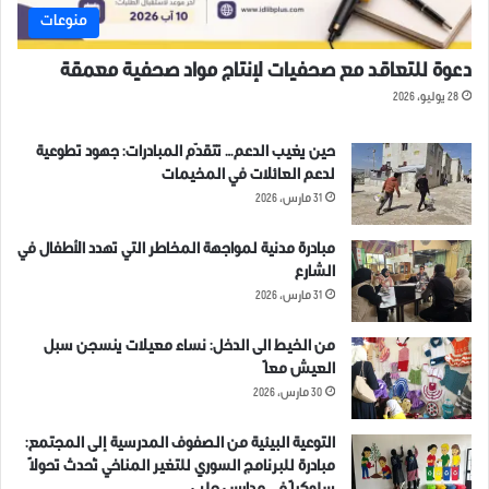
قصف توثيق جرائم ملخص شهداء
منوعات
دعوة للتعاقد مع صحفيات لإنتاج مواد صحفية معمقة
28 يوليو، 2026
حين يغيب الدعم… تتقدّم المبادرات: جهود تطوعية
لدعم العائلات في المخيمات
31 مارس، 2026
مبادرة مدنية لمواجهة المخاطر التي تهدد الأطفال في
الشارع
31 مارس، 2026
من الخيط الى الدخل: نساء معيلات ينسجن سبل
العيش معاً
30 مارس، 2026
التوعية البيئية من الصفوف المدرسية إلى المجتمع:
مبادرة للبرنامج السوري للتغير المناخي تُحدث تحولاً