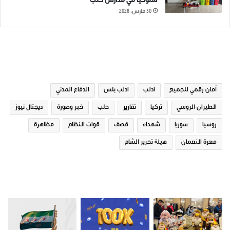
سلوكياً في مدارس حلب
30 مارس، 2026
الوسوم
أمان رقمي للجميع
ادلب
ادلب بلس
الدفاع المدني
الطيران الروسي
تركيا
تقارير
حلب
خبر وصورة
ديجتال نيوز
روسيا
سوريا
شهداء
قصف
قوات النظام
مظاهرة
معرة النعمان
هيئة تحرير الشام
صور من ادلب