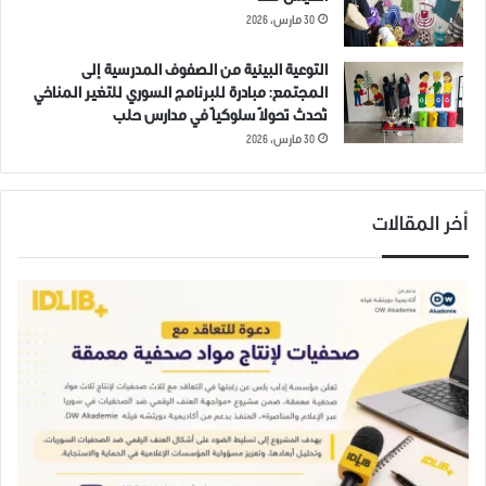
30 مارس، 2026
التوعية البيئية من الصفوف المدرسية إلى
المجتمع: مبادرة للبرنامج السوري للتغير المناخي
تُحدث تحولاً سلوكياً في مدارس حلب
مقتل مدنيين اثنين وإصابة 15
ملخص أحداث يوم الثلاثاء 12-11-
30 مارس، 2026
آخرين بقصف على ريف إدلب
2019 في مدينة ادلب وريفها.
1 ديسمبر، 2019
12 نوفمبر، 2019
في "مقالات"
في "مقالات"
أخر المقالات
مقتل 19 مدنياً وإصابة 49 آخرين
بمجزرتين في ريف إدلب
2 ديسمبر، 2019
في "مقالات"