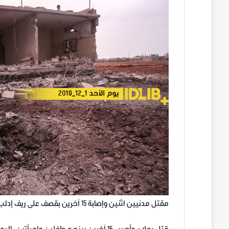
مقتل مدنيين اثنين وإصابة 15 آخرين بقصف على ريف إدلب