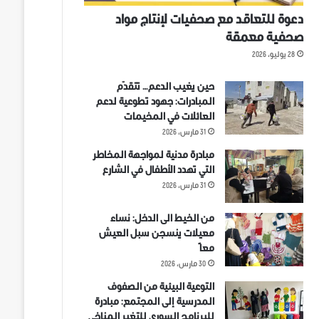
دعوة للتعاقد مع صحفيات لإنتاج مواد
صحفية معمقة
28 يوليو، 2026
حين يغيب الدعم… تتقدّم
المبادرات: جهود تطوعية لدعم
العائلات في المخيمات
31 مارس، 2026
مبادرة مدنية لمواجهة المخاطر
التي تهدد الأطفال في الشارع
31 مارس، 2026
من الخيط الى الدخل: نساء
معيلات ينسجن سبل العيش
معاً
30 مارس، 2026
التوعية البيئية من الصفوف
المدرسية إلى المجتمع: مبادرة
للبرنامج السوري للتغير المناخي