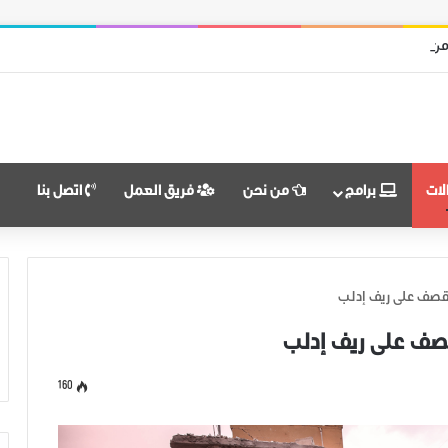
من قوات النظام وميليشياته
لات
برامج
من نحن
فريق العمل
اتصل بنا
160