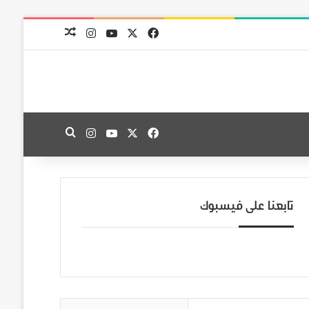
‫X
فيسبوك
‫YouTube
انستقرام
مقال عشوائي
‫X
فيسبوك
‫YouTube
انستقرام
بحث عن
تابعنا على فيسبوك