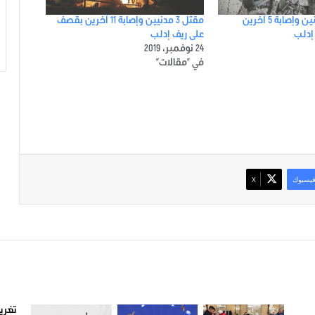
مقتل مدنيين اثنين وإصابة 5 آخرين
مقتل 3 مدنيين وإصابة 11 آخرين بقصف
إدلب
على ريف إدلب
24 نوفمبر، 2019
في "مقالات"
يسبوك
‫X
صور من ادلب
أتبع
تغريد