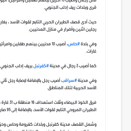
قتل رجلان وأصيب 15 آخرين بينهم طفلين وام
قرى وبلدات ريف إدلب الجنوبي.
حيث أدى قصف الطيران الحربي التابع لقوات الأسد ، بغار
رجلين اثنين وأضرار في منازل المدنيين.
وفي بلدة
#حاس
، أصيب 10 مدنيين بينهم طفلين و
غارات.
كما أصيب 3 رجال في مدينة
#كفرنبل
بريف إدلب الجنوبي 
وفي مدينة
#سراقب
أصيب رجل بالإضافة لإصابة رجل ثان
الأسد الحربية لتلك المناطق.
الطيران المروحي التابع لقوات الأسد، بالإضافة إلى 95 صاروخ 7 منها من نوع أرض- أرض.
وشمل القصف مدينة كفرنبل وبلدات كفرومة وحاس وحزا