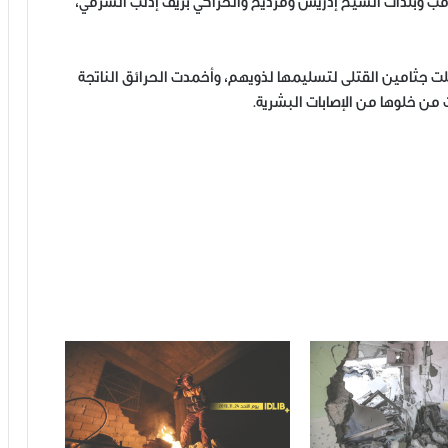
اقب وبلدات الشيخ إدريس ومرديخ والحراكي بريف إدلب الشرقي،
ت جثامين القتلى لتسليمها لذويهم، وأخمدت الحرائق الناتجة
ن خلوها من الإصابات البشرية.