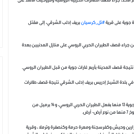
رأتين، اليوم الأحد، جراء قصف الطائرات الحربية الروسية ومروحيات الأسد على
ة جوية على قرية
#تل_كرسيان
بريف إدلب الشرقي، إلى مقتل
امرأتين جراء قصف الطيران الحربي الروسي على منازل المدنيين بعدة
نتيجة قصف المدينة بأربع غارات جوية من قبل الطيران الروسي.
ي في بلدة الشيخ إدريس بريف إدلب الشرقي نتيجة قصف طائرات
فرق الخوذ البيضاء وثقت استهداف 16 منطقة ب 31 غارة جوية 13 منها بفعل الطيران الحربي الروسي، و 14 برميل من
رين وحيش وكفرسجنة ومعرة حرمة وكنصفرة وترملا ، وقرية