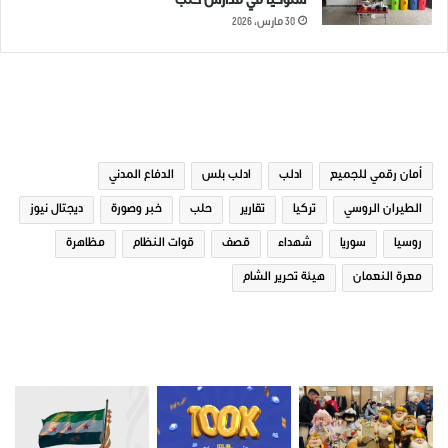
سلوكياً في مدارس حلب
30 مارس، 2026
الوسوم
أمان رقمي للجميع
ادلب
ادلب بلس
الدفاع المدني
الطيران الروسي
تركيا
تقارير
حلب
خبر وصورة
ديجتال نيوز
روسيا
سوريا
شهداء
قصف
قوات النظام
مظاهرة
معرة النعمان
هيئة تحرير الشام
صور من ادلب