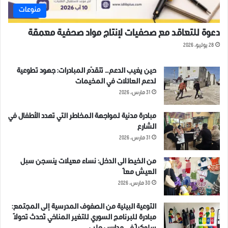
منوعات
دعوة للتعاقد مع صحفيات لإنتاج مواد صحفية معمقة
مقتل 21 مدنياً وإصابة 42 آخرين
28 يوليو، 2026
بثلاث مجازر في ريف إدلب
7 ديسمبر، 2019
حين يغيب الدعم… تتقدّم المبادرات: جهود تطوعية
في "منوعات"
لدعم العائلات في المخيمات
31 مارس، 2026
ملخص قصف مجزرة اطفال
مبادرة مدنية لمواجهة المخاطر التي تهدد الأطفال في
الشارع
31 مارس، 2026
من الخيط الى الدخل: نساء معيلات ينسجن سبل
العيش معاً
30 مارس، 2026
التوعية البيئية من الصفوف المدرسية إلى المجتمع:
مبادرة للبرنامج السوري للتغير المناخي تُحدث تحولاً