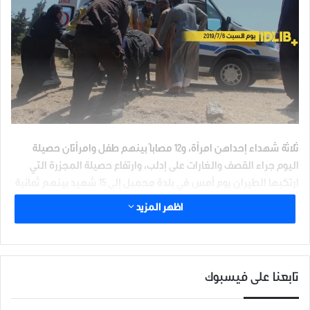
ثلاثة شهداء إحداهن امرأة، و12 مصاباً بينهم طفل وامرأتان حصيلة
اليوم جراء القصف والغارات على إدلب، وارتفاع حصيلة المجزرة التي
ارتكبها الطيران يوم أمس في بلدة محمبل إلى 15 شهيد بينهم ثمانية
أطفال وثلاث نساء
اظهر المزيد
استشهدت امرأة وأصيب ابنها في مزارع التمانعة جراء قصف مدفعي
استهدف المزارع بثلاث قذائف
تابعنا على فيسبوك
واستشهد رجل وأصيب آخر في مدينة خان شيخون التي استهدفها
الطيران الحربي بـ10 غارات جوية من الطيران الحربي