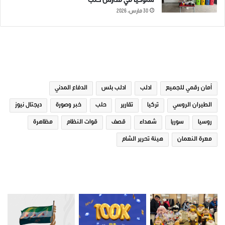
سلوكياً في مدارس حلب
30 مارس، 2026
الوسوم
أمان رقمي للجميع
ادلب
ادلب بلس
الدفاع المدني
الطيران الروسي
تركيا
تقارير
حلب
خبر وصورة
ديجتال نيوز
روسيا
سوريا
شهداء
قصف
قوات النظام
مظاهرة
معرة النعمان
هيئة تحرير الشام
صور من ادلب