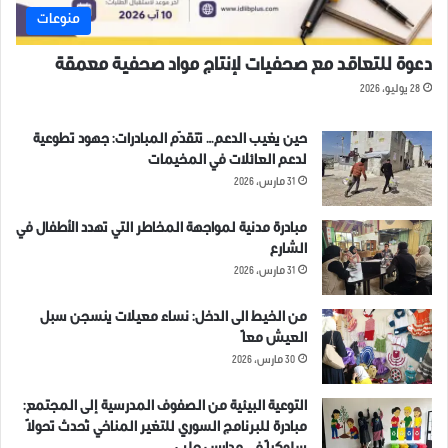
منوعات
مرتبط
دعوة للتعاقد مع صحفيات لإنتاج مواد صحفية معمقة
28 يوليو، 2026
حين يغيب الدعم… تتقدّم المبادرات: جهود تطوعية
لدعم العائلات في المخيمات
ملخص أحداث يوم الأحد
ملخص أحداث يوم السبت
31 مارس، 2026
05.05.2019 في إدلب بحسب
04.05.2019 في إدلب بحسب
الدفاع المدني
الدفاع المدني
مبادرة مدنية لمواجهة المخاطر التي تهدد الأطفال في
5 مايو، 2019
4 مايو، 2019
في "مقالات"
في "مقالات"
الشارع
31 مارس، 2026
من الخيط الى الدخل: نساء معيلات ينسجن سبل
العيش معاً
30 مارس، 2026
ملخص أحداث مدينة ادلب
وريفها ليوم الخميس 20.06.2019
التوعية البيئية من الصفوف المدرسية إلى المجتمع:
20 يونيو، 2019
مبادرة للبرنامج السوري للتغير المناخي تُحدث تحولاً
في "غير مصنف"