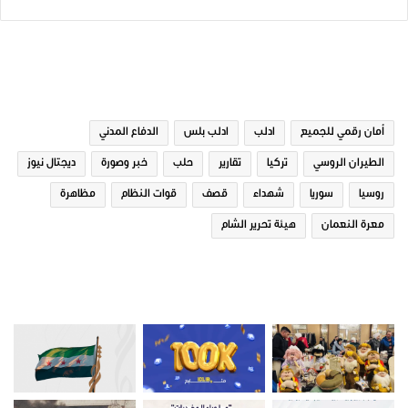
الوسوم
أمان رقمي للجميع
ادلب
ادلب بلس
الدفاع المدني
الطيران الروسي
تركيا
تقارير
حلب
خبر وصورة
ديجتال نيوز
روسيا
سوريا
شهداء
قصف
قوات النظام
مظاهرة
معرة النعمان
هيئة تحرير الشام
صور من ادلب