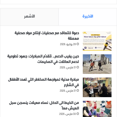
في "فيديوهات عامة"
11 أبريل، 2019
في "فيديو"
الأخيرة
الأشهر
دعوة للتعاقد مع صحفيات لإنتاج مواد صحفية
معمقة
28 يوليو، 2026
متظاهرون ينتقدون حكومتي
“الإنقاذ والمؤقتة” والفصائل في
مخيمات الكرامة ببلدة أطمة
حين يغيب الدعم… تتقدّم المبادرات: جهود تطوعية
بريف إدلب الشمالي.
لدعم العائلات في المخيمات
4 سبتمبر، 2021
31 مارس، 2026
في "فيديو"
مبادرة مدنية لمواجهة المخاطر التي تهدد الأطفال
في الشارع
31 مارس، 2026
ادلب
حماه
موسم الحصاد
من الخيط الى الدخل: نساء معيلات ينسجن سبل
العيش معاً
30 مارس، 2026