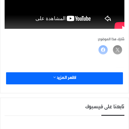
شارك هذا الموضوع:
مرتبط
اظهر المزيد
تابعنا على فيسبوك
الدورية التركية الثالثة من خربة
تشييع الشهيد مروان عمقي في
الجوز غرب ادلب إلى ريف حماة
مدينة ادلب الذي قتل تحت
مروراً بسهل الغاب.
التعذيب في سجن هيئة تحرير
17 مارس، 2019
الشام