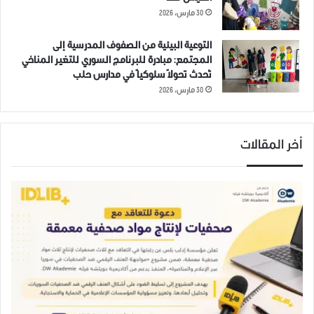
في "صور عامة"
30 مارس، 2026
التوعية البيئية من الصفوف المدرسية إلى
ادلب
مظاهرات
نازحون
المجتمع: مبادرة للبرنامج السوري للتغير المناخي
تُحدث تحولاً سلوكياً في مدارس حلب
30 مارس، 2026
أخر المقالات