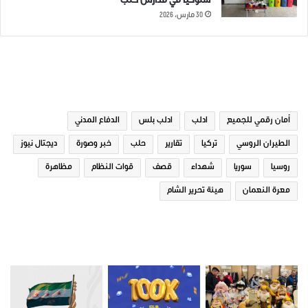
سلوكياً في مدارس حلب
30 مارس، 2026
الوسوم
أمان رقمي للجميع
ادلب
ادلب بلس
الدفاع المدني
الطيران الروسي
تركيا
تقارير
حلب
خبر وصورة
ديجتال نيوز
روسيا
سوريا
شهداء
قصف
قوات النظام
مظاهرة
معرة النعمان
هيئة تحرير الشام
صور من ادلب