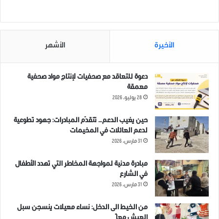
مرتبط
الأخيرة
الأشهر
إدلب خضرا في عيون أهلها
وقفة احتجاجية لطلاب جامعة
دعوة للتعاقد مع صحفيات لإنتاج مواد صحفية
17 يونيو، 2021
ادلب تنديداً بالقصف الوحشي
معمقة
في "مقالات"
على ريفي ادلب وحماة
28 يوليو، 2026
18 فبراير، 2019
في "تقارير"
حين يغيب الدعم… تتقدّم المبادرات: جهود تطوعية
لدعم العائلات في المخيمات
31 مارس، 2026
مبادرة مدنية لمواجهة المخاطر التي تهدد الأطفال
في الشارع
وقفة احتجاجية لطلاب جامعة
31 مارس، 2026
ادلب تنديداً بالقصف الوحشي
على ريفي ادلب وحماة
من الخيط الى الدخل: نساء معيلات ينسجن سبل
18 فبراير، 2019
العيش معاً