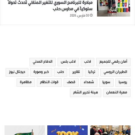
مبادرة للبرنامج السوري للتغير المناخي تُحدث تحولاً
سلوكياً في مدارس حلب
30 مارس، 2026
الوسوم
أمان رقمي للجميع
ادلب
ادلب بلس
الدفاع المدني
الطيران الروسي
تركيا
تقارير
حلب
خبر وصورة
ديجتال نيوز
روسيا
سوريا
شهداء
قصف
قوات النظام
مظاهرة
معرة النعمان
هيئة تحرير الشام
صور من ادلب