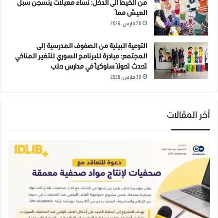
من الخيط الى الدخل: نساء معيلات ينسجن سبل
20 يونيو، 2019
العيش معاً
في "غير مصنف"
30 مارس، 2026
التوعية البيئية من الصفوف المدرسية إلى
أطفال سوريين
تركيا
حريق
سوريا
المجتمع: مبادرة للبرنامج السوري للتغير المناخي
تُحدث تحولاً سلوكياً في مدارس حلب
قونيا
وفاة
30 مارس، 2026
أخر المقالات