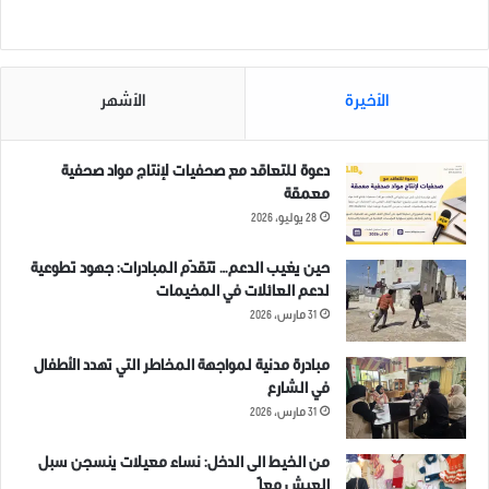
مرتبط
الأخيرة
الأشهر
وفاة طفل مجهول الهوية نتيجة
وفاة إمرأتين، وإصابة تسعة
دعوة للتعاقد مع صحفيات لإنتاج مواد صحفية
حادث سير على طريق اطمة –
مدنيين،…
معمقة
قاح
17 مايو، 2021
28 يوليو، 2026
19 مايو، 2021
في "اخبار عاجلة"
في "اخبار عاجلة"
حين يغيب الدعم… تتقدّم المبادرات: جهود تطوعية
لدعم العائلات في المخيمات
31 مارس، 2026
مبادرة مدنية لمواجهة المخاطر التي تهدد الأطفال
في الشارع
وفاة الطفلة “هناء محمد قاق”
31 مارس، 2026
إثر حادث سير تعرضت له في
مخيم السلام قرب بلدة باريشا
من الخيط الى الدخل: نساء معيلات ينسجن سبل
شمالي إدلب صباح اليوم.
العيش معاً