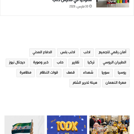
سلوكياً في مدارس حلب
30 مارس، 2026
الوسوم
أمان رقمي للجميع
ادلب
ادلب بلس
الدفاع المدني
الطيران الروسي
تركيا
تقارير
حلب
خبر وصورة
ديجتال نيوز
روسيا
سوريا
شهداء
قصف
قوات النظام
مظاهرة
معرة النعمان
هيئة تحرير الشام
صور من ادلب