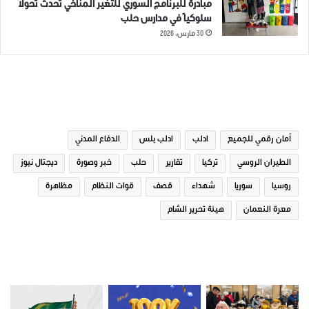
مبادرة للبرنامج السوري للتغير المناخي تُحدث تحولاً
سلوكياً في مدارس حلب
30 مارس، 2026
الوسوم
أمان رقمي للجميع
ادلب
ادلب بلس
الدفاع المدني
الطيران الروسي
تركيا
تقارير
حلب
خبر وصورة
ديجتال نيوز
روسيا
سوريا
شهداء
قصف
قوات النظام
مظاهرة
معرة النعمان
هيئة تحرير الشام
صور من ادلب