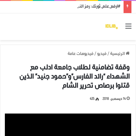
#ارفع_علم_ثورتك: رمز النضال ووحدة الهدف
القائمة
الرئيسية
/
فيديو
/
فيديوهات عامة
وقفة تضامنية لطلاب جامعة ادلب مع
الشهداء “رائد الفارس”و”حمود جنيد” الذين
قتلوا برصاص تحرير الشام
14 ديسمبر، 2018
435