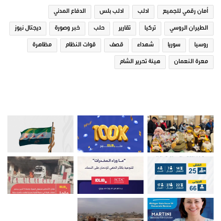
أمان رقمي للجميع
ادلب
ادلب بلس
الدفاع المدني
الطيران الروسي
تركيا
تقارير
حلب
خبر وصورة
ديجتال نيوز
روسيا
سوريا
شهداء
قصف
قوات النظام
مظاهرة
معرة النعمان
هيئة تحرير الشام
صور من ادلب