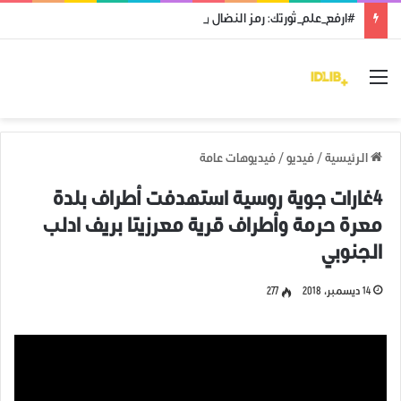
#ارفع_علم_ثورتك: رمز النضال ووحدة الهدف
القائمة
الرئيسية
/
فيديو
/
فيديوهات عامة
4غارات جوية روسية استهدفت أطراف بلدة
معرة حرمة وأطراف قرية معرزيتا بريف ادلب
الجنوبي
14 ديسمبر، 2018
277