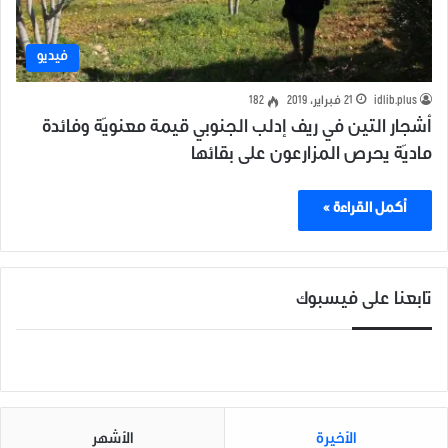
فيديو
idlib.plus
21 فبراير، 2019
182
أشجار التين في ريف إدلب الجنوبي قيمة معنويّة وفائدة
ماديّة يحرص المزارعون على بقائها
أكمل القراءة »
تابعنا على فيسبوك
الأخيرة
الأشهر