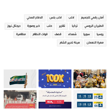
الوسوم
أمان رقمي للجميع
ادلب
ادلب بلس
الدفاع المدني
الطيران الروسي
تركيا
تقارير
حلب
خبر وصورة
ديجتال نيوز
روسيا
سوريا
شهداء
قصف
قوات النظام
مظاهرة
معرة النعمان
هيئة تحرير الشام
صور من ادلب