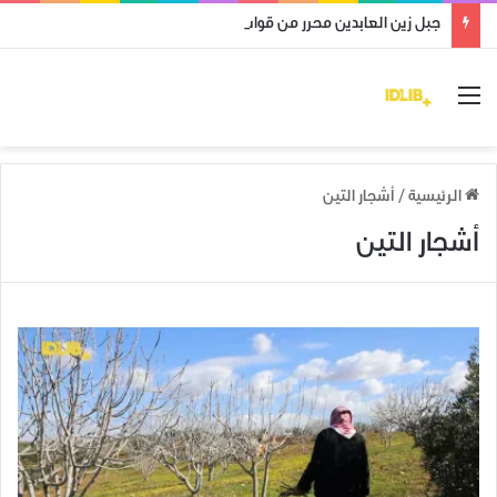
جبل زين العابدين محرر من قوات النظام وميليشياته
القائمة
الرئيسية
/
أشجار التين
أشجار التين