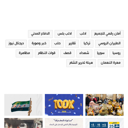
الوسوم
أمان رقمي للجميع
ادلب
ادلب بلس
الدفاع المدني
الطيران الروسي
تركيا
تقارير
حلب
خبر وصورة
ديجتال نيوز
روسيا
سوريا
شهداء
قصف
قوات النظام
مظاهرة
معرة النعمان
هيئة تحرير الشام
صور من ادلب