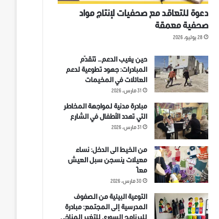
دعوة للتعاقد مع صحفيات لإنتاج مواد
صحفية معمقة
28 يوليو، 2026
حين يغيب الدعم… تتقدّم
المبادرات: جهود تطوعية لدعم
العائلات في المخيمات
31 مارس، 2026
مبادرة مدنية لمواجهة المخاطر
التي تهدد الأطفال في الشارع
31 مارس، 2026
من الخيط الى الدخل: نساء
معيلات ينسجن سبل العيش
معاً
30 مارس، 2026
التوعية البيئية من الصفوف
المدرسية إلى المجتمع: مبادرة
للبرنامج السوري للتغير المناخي