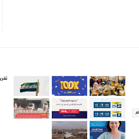
صور من ادلب
أتبع
تغريد
ام