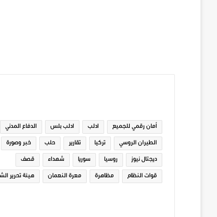
الوسوم
أمان رقمي للجميع
ادلب
ادلب بلس
الدفاع المدني
الطيران الروسي
تركيا
تقارير
حلب
خبر وصورة
ديجتال نيوز
روسيا
سوريا
شهداء
قصف
قوات النظام
مظاهرة
معرة النعمان
هيئة تحرير الش