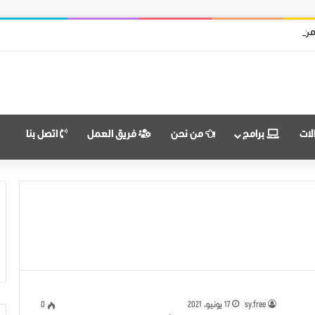
من قوات النظام وميليشياته
لات
برامج
من نحن
فريق العمل
اتصل بنا
sy.free
17 يونيو، 2021
0