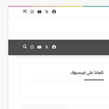
‫X
فيسبوك
‫YouTube
انستقرام
مقال عشوائي
‫X
فيسبوك
‫YouTube
انستقرام
بحث عن
تابعنا على فيسبوك