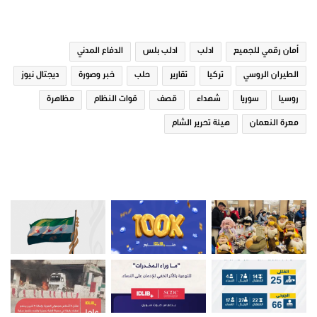
الوسوم
أمان رقمي للجميع
ادلب
ادلب بلس
الدفاع المدني
الطيران الروسي
تركيا
تقارير
حلب
خبر وصورة
ديجتال نيوز
روسيا
سوريا
شهداء
قصف
قوات النظام
مظاهرة
معرة النعمان
هيئة تحرير الشام
صور من ادلب