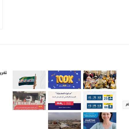
صور من ادلب
أتبع
تغريد
ام