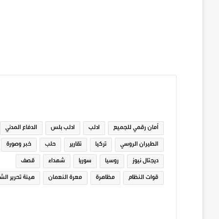
الوسوم
أمان رقمي للجميع
ادلب
ادلب بلس
الدفاع المدني
الطيران الروسي
تركيا
تقارير
حلب
خبر وصورة
ديجتال نيوز
روسيا
سوريا
شهداء
قصف
قوات النظام
مظاهرة
معرة النعمان
هيئة تحرير الش