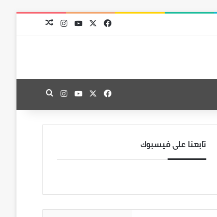
‫X
فيسبوك
‫YouTube
انستقرام
مقال عشوائي
‫X
فيسبوك
‫YouTube
انستقرام
بحث عن
تابعنا على فيسبوك