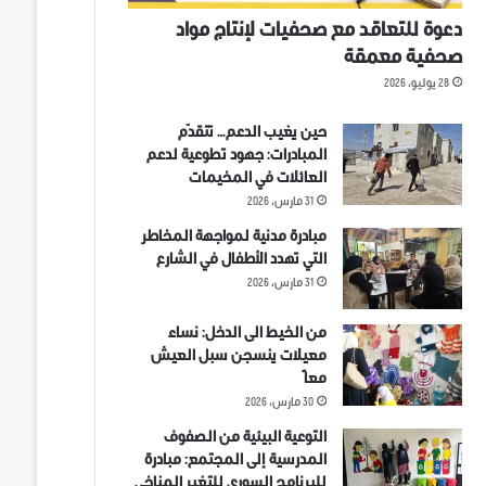
دعوة للتعاقد مع صحفيات لإنتاج مواد
صحفية معمقة
28 يوليو، 2026
حين يغيب الدعم… تتقدّم
المبادرات: جهود تطوعية لدعم
العائلات في المخيمات
31 مارس، 2026
مبادرة مدنية لمواجهة المخاطر
التي تهدد الأطفال في الشارع
31 مارس، 2026
من الخيط الى الدخل: نساء
معيلات ينسجن سبل العيش
معاً
30 مارس، 2026
التوعية البيئية من الصفوف
المدرسية إلى المجتمع: مبادرة
للبرنامج السوري للتغير المناخي