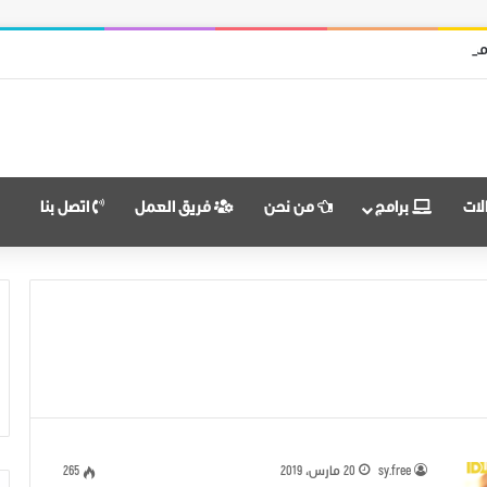
من قوات النظام وميليشياته
لات
برامج
من نحن
فريق العمل
اتصل بنا
sy.free
20 مارس، 2019
265