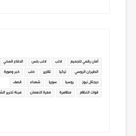
الوسوم
أمان رقمي للجميع
ادلب
ادلب بلس
الدفاع المدني
الطيران الروسي
تركيا
تقارير
حلب
خبر وصورة
ديجتال نيوز
روسيا
سوريا
شهداء
قصف
قوات النظام
مظاهرة
معرة النعمان
هيئة تحرير الش