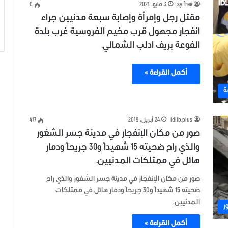
sy.free
3 مايو، 2021
0
مقتل رجل وإمرأة وإصابة سبعة مدنيين جراء
انفجار مجهول قرب مخيم الفروسية غرب بلدة
الفوعة بريف ادلب الشمالي.
أكمل القراءة »
ة
idlib.plus
24 أبريل، 2019
417
صور من مكان الإنفجار في مدينة جسر الشغور
والذي راح ضحيته 15 شهيداً و30 جريحاً ودمار
هائل في ممتلكات المدنيين.
صور من مكان الإنفجار في مدينة جسر الشغور والذي راح
ضحيته 15 شهيداً و30 جريحاً ودمار هائل في ممتلكات
المدنيين.
ر
أكمل القراءة »