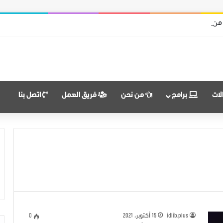
 من قوات النظام وميليشياته
لات
برامج
من نحن
فريق العمل
اتصل بنا
idlib.plus
15 أكتوبر، 2021
0