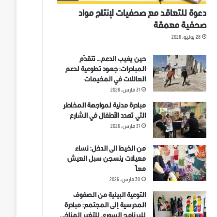
دعوة للتعاقد مع صحفيات لإنتاج مواد
صحفية معمقة
28 يوليو، 2026
حين يغيب الدعم… تتقدّم
المبادرات: جهود تطوعية لدعم
العائلات في المخيمات
31 مارس، 2026
مبادرة مدنية لمواجهة المخاطر
التي تهدد الأطفال في الشارع
31 مارس، 2026
من الخيط الى الدخل: نساء
معيلات ينسجن سبل العيش
معاً
30 مارس، 2026
التوعية البيئية من الصفوف
المدرسية إلى المجتمع: مبادرة
للبرنامج السوري للتغير المناخي