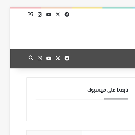
‫X
فيسبوك
‫YouTube
انستقرام
مقال عشوائي
‫X
فيسبوك
‫YouTube
انستقرام
بحث عن
تابعنا على فيسبوك