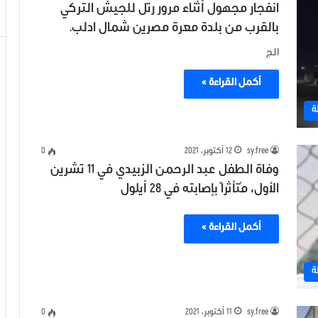
انفجار مجهول أثناء مرور رتل للجيش التركي
بالقرب من بلدة معرة مصرين شمال ادلب.
الج
أكمل القراءة »
ة
sy.free
12 أكتوبر، 2021
0
وفاة الطفل عبد الرحمن الزبيدي في 11 تشرين
الأول، مُتأثراً بإصابته في 28 أيلول
أكمل القراءة »
ة
sy.free
11 أكتوبر، 2021
0