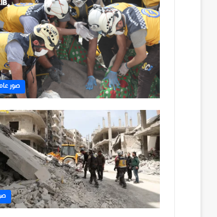
صور عام
صو