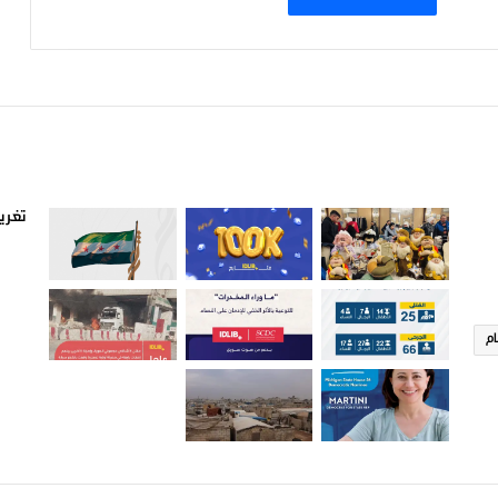
صور من ادلب
أتبع
تغريد
ام