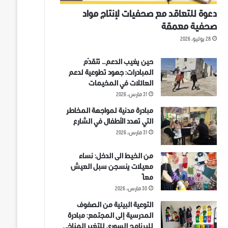
دعوة للتعاقد مع صحفيات لإنتاج مواد
صحفية معمقة
28 يوليو، 2026
حين يغيب الدعم… تتقدّم
المبادرات: جهود تطوعية لدعم
العائلات في المخيمات
31 مارس، 2026
مبادرة مدنية لمواجهة المخاطر
التي تهدد الأطفال في الشارع
31 مارس، 2026
من الخيط الى الدخل: نساء
معيلات ينسجن سبل العيش
معاً
30 مارس، 2026
التوعية البيئية من الصفوف
المدرسية إلى المجتمع: مبادرة
للبرنامج السوري للتغير المناخي