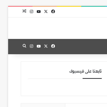
‫X
فيسبوك
‫YouTube
انستقرام
مقال عشوائي
‫X
فيسبوك
‫YouTube
انستقرام
بحث عن
تابعنا على فيسبوك