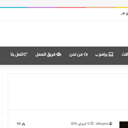
ر من قوات النظام وميليشياته
لات
برامج
من نحن
فريق العمل
اتصل بنا
idlib.plus
12 فبراير، 2019
168