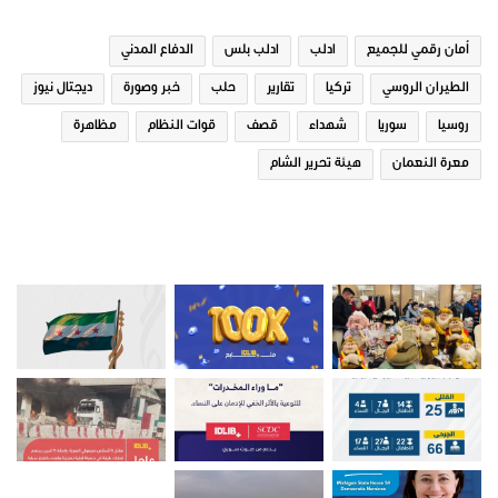
أمان رقمي للجميع
ادلب
ادلب بلس
الدفاع المدني
الطيران الروسي
تركيا
تقارير
حلب
خبر وصورة
ديجتال نيوز
روسيا
سوريا
شهداء
قصف
قوات النظام
مظاهرة
معرة النعمان
هيئة تحرير الشام
صور من ادلب