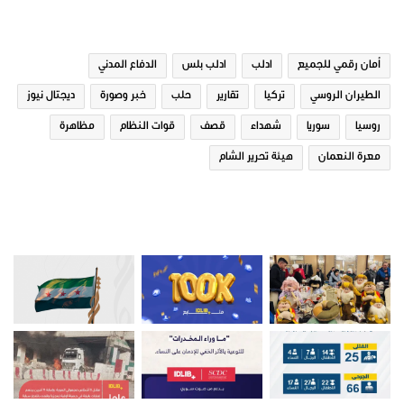
الوسوم
أمان رقمي للجميع
ادلب
ادلب بلس
الدفاع المدني
الطيران الروسي
تركيا
تقارير
حلب
خبر وصورة
ديجتال نيوز
روسيا
سوريا
شهداء
قصف
قوات النظام
مظاهرة
معرة النعمان
هيئة تحرير الشام
صور من ادلب