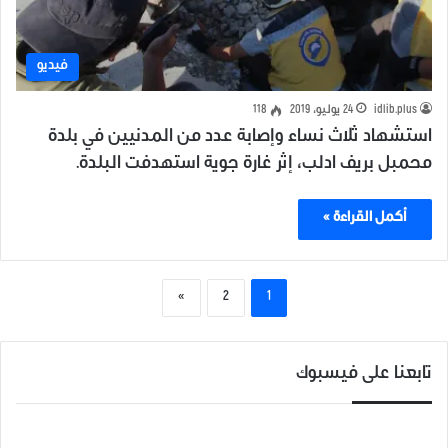
فيديو
idlib.plus
24 يوليو، 2019
118
استشهاد ثلاث نساء وإصابة عدد من المدنيين في بلدة
محمبل بريف ادلب، إثر غارة جوية استهدفت البلدة.
أكمل القراءة »
»
2
1
تابعنا على فيسبوك