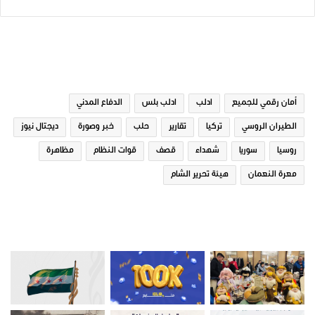
الوسوم
أمان رقمي للجميع
ادلب
ادلب بلس
الدفاع المدني
الطيران الروسي
تركيا
تقارير
حلب
خبر وصورة
ديجتال نيوز
روسيا
سوريا
شهداء
قصف
قوات النظام
مظاهرة
معرة النعمان
هيئة تحرير الشام
صور من ادلب