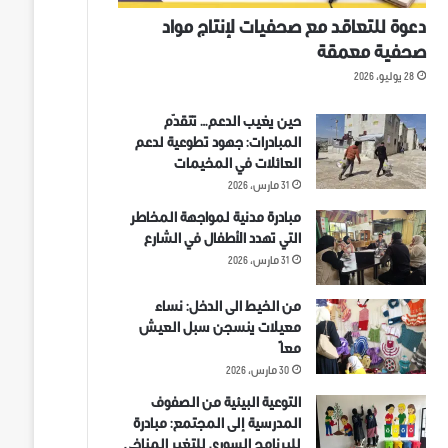
دعوة للتعاقد مع صحفيات لإنتاج مواد
صحفية معمقة
28 يوليو، 2026
حين يغيب الدعم… تتقدّم
المبادرات: جهود تطوعية لدعم
العائلات في المخيمات
31 مارس، 2026
مبادرة مدنية لمواجهة المخاطر
التي تهدد الأطفال في الشارع
31 مارس، 2026
من الخيط الى الدخل: نساء
معيلات ينسجن سبل العيش
معاً
30 مارس، 2026
التوعية البيئية من الصفوف
المدرسية إلى المجتمع: مبادرة
للبرنامج السوري للتغير المناخي