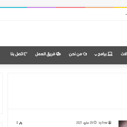
 قوات النظام وميليشياته
لات
برامج
من نحن
فريق العمل
اتصل بنا
sy.free
29 مايو، 2021
0