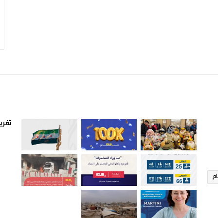
صور من ادلب
أتبع
تغريد
ام