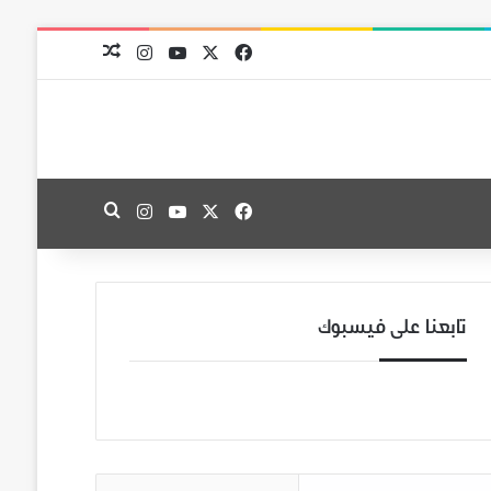
‫X
فيسبوك
‫YouTube
انستقرام
مقال عشوائي
‫X
فيسبوك
‫YouTube
انستقرام
بحث عن
تابعنا على فيسبوك