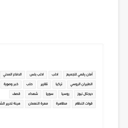
الوسوم
أمان رقمي للجميع
ادلب
ادلب بلس
الدفاع المدني
الطيران الروسي
تركيا
تقارير
حلب
خبر وصورة
ديجتال نيوز
روسيا
سوريا
شهداء
قصف
قوات النظام
مظاهرة
معرة النعمان
هيئة تحرير الش