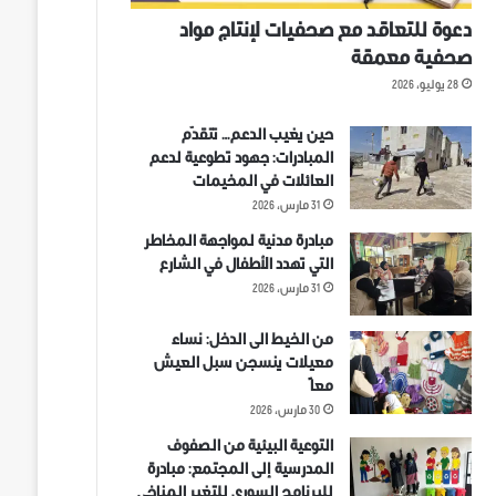
دعوة للتعاقد مع صحفيات لإنتاج مواد
صحفية معمقة
28 يوليو، 2026
حين يغيب الدعم… تتقدّم
المبادرات: جهود تطوعية لدعم
العائلات في المخيمات
31 مارس، 2026
مبادرة مدنية لمواجهة المخاطر
التي تهدد الأطفال في الشارع
31 مارس، 2026
من الخيط الى الدخل: نساء
معيلات ينسجن سبل العيش
معاً
30 مارس، 2026
التوعية البيئية من الصفوف
المدرسية إلى المجتمع: مبادرة
للبرنامج السوري للتغير المناخي