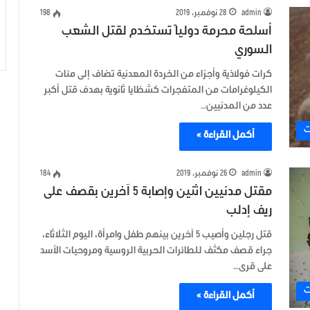
admin
28 نوفمبر، 2019
198
أسلحة محرمة دولياً تستخدم لقتل الشعب
السوري
كرات فولاذية وأجزاء من الخردة المعدنية تضاف إلى مئات
الكيلوغرامات من المتفجرات كشظايا ثانوية بهدف قتل أكبر
عدد من المدنيين…
ت
أكمل القراءة »
admin
26 نوفمبر، 2019
184
مقتل مدنيين اثنين وإصابة 5 آخرين بقصف على
ريف إدلب
قتل رجلين وأصيب 5 آخرين بينهم طفل وامرأة، اليوم الثلاثاء،
جراء قصف مكثف للطائرات الحربية الروسية ومروحيات الأسد
على قرى…
ت
أكمل القراءة »