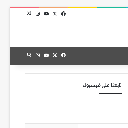
‫X
فيسبوك
‫YouTube
انستقرام
مقال عشوائي
‫X
فيسبوك
‫YouTube
انستقرام
بحث عن
تابعنا على فيسبوك