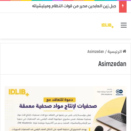
جبل زين العابدين محرر من قوات النظام وميليشياته
القائمة
الرئيسية
/
Asimzedan
Asimzedan