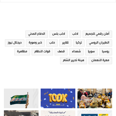
الوسوم
أمان رقمي للجميع
ادلب
ادلب بلس
الدفاع المدني
الطيران الروسي
تركيا
تقارير
حلب
خبر وصورة
ديجتال نيوز
روسيا
سوريا
شهداء
قصف
قوات النظام
مظاهرة
معرة النعمان
هيئة تحرير الشام
صور من ادلب