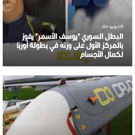
أوربا
لكمال
الأجسام
9 يونيو، 2021
البطل السوري “يوسف الأسمر” يفوز
بالمركز الأول على وزنه في بطولة أوربا
لكمال الأجسام
روسيا
تختبر
تقنية
لتوجيه
طائرات
“إينوخودتس”
المسيرة
في
سوريا.