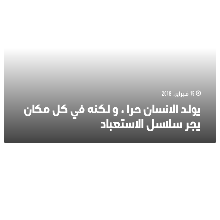
يولد
الانسان
حرا
،
و
لكنه
في
كل
مكان
يجر
15 فبراير، 2018
سلاسل
يولد الانسان حرا ، و لكنه في كل مكان
الاستعباد
يجر سلاسل الاستعباد
ليس
من
المنطق
أن
تتباهى
بالحرية