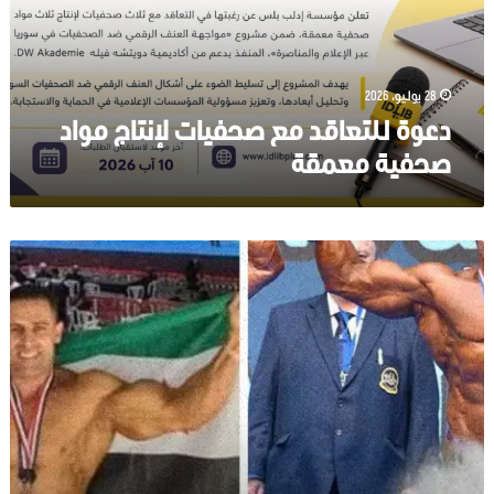
مواد
صحفية
معمقة
28 يوليو، 2026
دعوة للتعاقد مع صحفيات لإنتاج مواد
صحفية معمقة
البطل
السوري
“يوسف
الأسمر”
يفوز
بالمركز
الأول
على
وزنه
في
بطولة