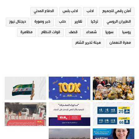
أمان رقمي للجميع
ادلب
ادلب بلس
الدفاع المدني
الطيران الروسي
تركيا
تقارير
حلب
خبر وصورة
ديجتال نيوز
روسيا
سوريا
شهداء
قصف
قوات النظام
مظاهرة
معرة النعمان
هيئة تحرير الشام
صور من ادلب