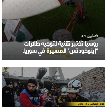
4 أبريل، 2021
روسيا تختبر تقنية لتوجيه طائرات
“إينوخودتس” المسيرة في سوريا.
مقتل
21
مدنياً
وإصابة
42
آخرين
بثلاث
مجازر