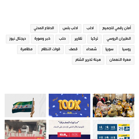
الوسوم
أمان رقمي للجميع
ادلب
ادلب بلس
الدفاع المدني
الطيران الروسي
تركيا
تقارير
حلب
خبر وصورة
ديجتال نيوز
روسيا
سوريا
شهداء
قصف
قوات النظام
مظاهرة
معرة النعمان
هيئة تحرير الشام
صور من ادلب