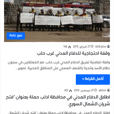
صور عامة
idlib.plus
27 فبراير، 2019
148
وقفة احتجاجية للدفاع المدني غرب حلب
وقفة تضامنيّة لفريق الدفاع المدني غرب حلب، مع المعتقلين في سجون
نظام الأسد وتنديداً بالقصف الهمجي على المناطق المحررة. تصوير…
أكمل القراءة »
admin
27 ديسمبر، 2018
407
اطلاق الدفاع المدني في محافظة ادلب حملة بعنوان “فتح
شريان الشمال السوري
اطلق الدفاع المدني في محافظة ادلب حملة بعنوان “فتح شريان الشمال