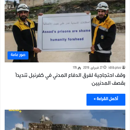
صور عامة
idlib.plus
27 فبراير، 2019
179
وقف احتجاجية لفرق الدفاع المدني في كفرنبل تنديداً
بقصف المدنيين
أكمل القراءة »