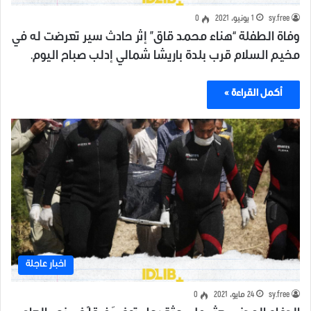
sy.free
1 يونيو، 2021
0
وفاة الطفلة “هناء محمد قاق” إثر حادث سير تعرضت له في
مخيم السلام قرب بلدة باريشا شمالي إدلب صباح اليوم.
أكمل القراءة »
اخبار عاجلة
sy.free
24 مايو، 2021
0