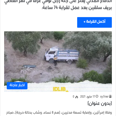
الدفاع المدني يعثر على جثة رجل توفيّ غرقاً في نهر العاصي
بريف سلقين بعد عمل لقرابة 74 ساعة.
أكمل القراءة »
اخبار عاجلة
sy.free
17 مايو، 2021
0
(بدون عنوان)
وفاة إمرأتين، وإصابة تسعة مدنيين، (هم 8 نساء، وشاب بحالة حرجة)، صباح