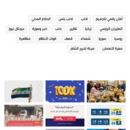
الوسوم
أمان رقمي للجميع
ادلب
ادلب بلس
الدفاع المدني
الطيران الروسي
تركيا
تقارير
حلب
خبر وصورة
ديجتال نيوز
روسيا
سوريا
شهداء
قصف
قوات النظام
مظاهرة
معرة النعمان
هيئة تحرير الشام
صور من ادلب