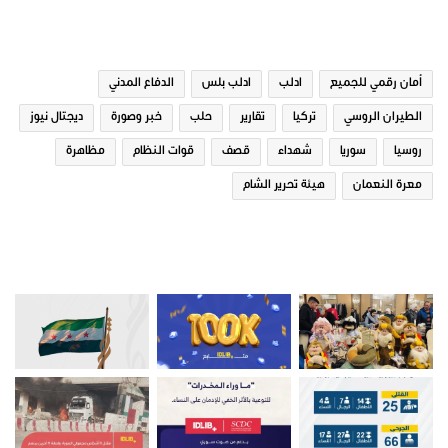
الوسوم
أمان رقمي للجميع
ادلب
ادلب بلس
الدفاع المدني
الطيران الروسي
تركيا
تقارير
حلب
خبر وصورة
ديجتال نيوز
روسيا
سوريا
شهداء
قصف
قوات النظام
مظاهرة
معرة النعمان
هيئة تحرير الشام
صور من ادلب