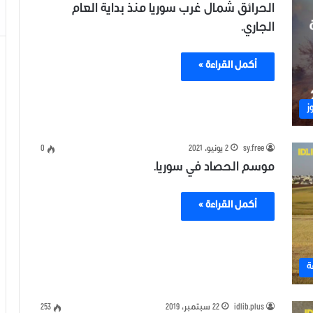
الحرائق شمال غرب سوريا منذ بداية العام
الجاري.
أكمل القراءة »
ز
sy.free
2 يونيو، 2021
0
موسم الحصاد في سوريا.
أكمل القراءة »
ة
idlib.plus
22 سبتمبر، 2019
253