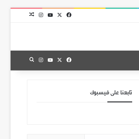
‫X
فيسبوك
‫YouTube
انستقرام
مقال عشوائي
‫X
فيسبوك
‫YouTube
انستقرام
بحث عن
تابعنا على فيسبوك