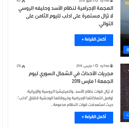
sy.free
5 مايو، 2019
472
الهجمة الإجرامية لنظام الأسد وحليفه الروسي
لا تزال مستمرة على ادلب لليوم الثامن على
التوالي.
أكمل القراءة »
ز
sy.free
1 مارس، 2019
216
مجريات الأحداث في الشمال السوري ليوم
الجمعة 1 مارس 2019
لا تزال قوات نظام الأسد، والميليشيا الروسية والإيرانية.
تواصل انتهاكاتها الإجرامية وخروقاتها الوحشية لاتفاق “ادلب”.
حيث استهدفت قوات النظام مدعومة…
ت
أكمل القراءة »