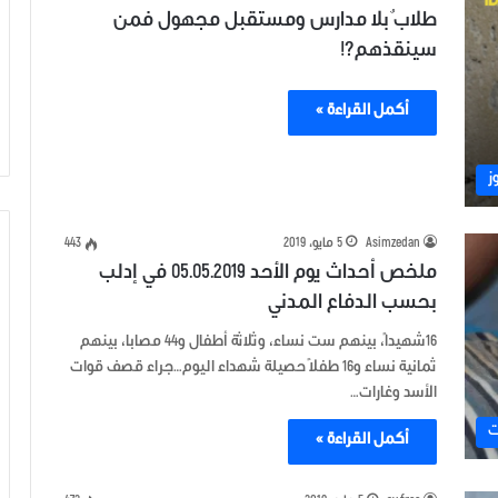
طلابٌ بلا مدارس ومستقبل مجهول فمن
سينقذهم؟!
أكمل القراءة »
ز
Asimzedan
5 مايو، 2019
443
ملخص أحداث يوم الأحد 05.05.2019 في إدلب
بحسب الدفاع المدني
16شهيداً، بينهم ست نساء، وثلاثة أطفال و44 مصابا، بينهم
ثمانية نساء و16 طفلاً حصيلة شهداء اليوم…جراء قصف قوات
الأسد وغارات…
ت
أكمل القراءة »