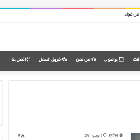
 من قوات النظام وميليشياته
لات
برامج
من نحن
فريق العمل
اتصل بنا
sy.free
3 يونيو، 2021
0