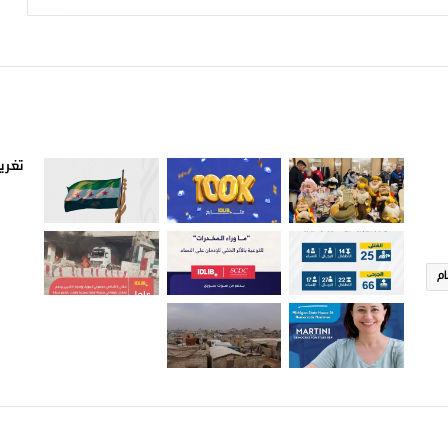
صور من ادلب
أتبع
تغريد
ام