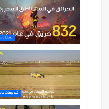
ديجتال نيو
فيديوهات عام