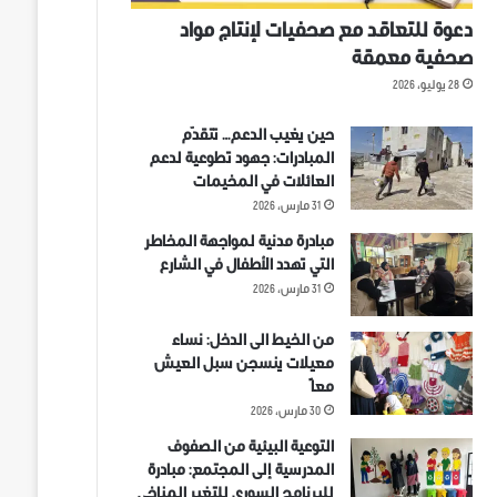
دعوة للتعاقد مع صحفيات لإنتاج مواد
صحفية معمقة
28 يوليو، 2026
حين يغيب الدعم… تتقدّم
المبادرات: جهود تطوعية لدعم
العائلات في المخيمات
31 مارس، 2026
مبادرة مدنية لمواجهة المخاطر
التي تهدد الأطفال في الشارع
31 مارس، 2026
من الخيط الى الدخل: نساء
معيلات ينسجن سبل العيش
معاً
30 مارس، 2026
التوعية البيئية من الصفوف
المدرسية إلى المجتمع: مبادرة
للبرنامج السوري للتغير المناخي