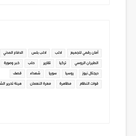
الوسوم
أمان رقمي للجميع
ادلب
ادلب بلس
الدفاع المدني
الطيران الروسي
تركيا
تقارير
حلب
خبر وصورة
ديجتال نيوز
روسيا
سوريا
شهداء
قصف
قوات النظام
مظاهرة
معرة النعمان
هيئة تحرير الش