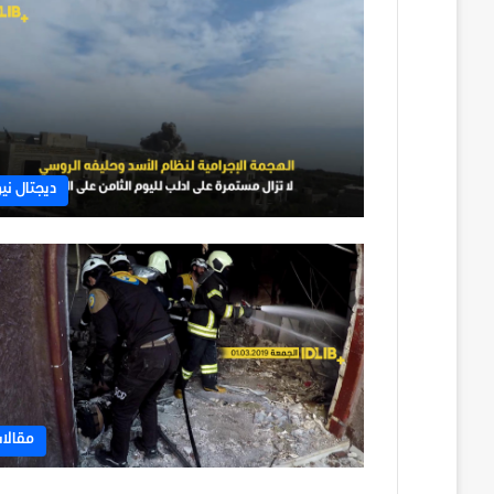
ديجتال نيو
مقالا