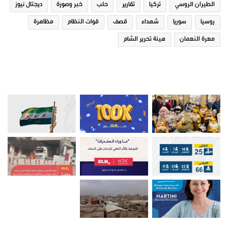
الطيران الروسي
تركيا
تقارير
حلب
خبر وصورة
ديجتال نيوز
روسيا
سوريا
شهداء
قصف
قوات النظام
مظاهرة
معرة النعمان
هيئة تحرير الشام
صور من ادلب