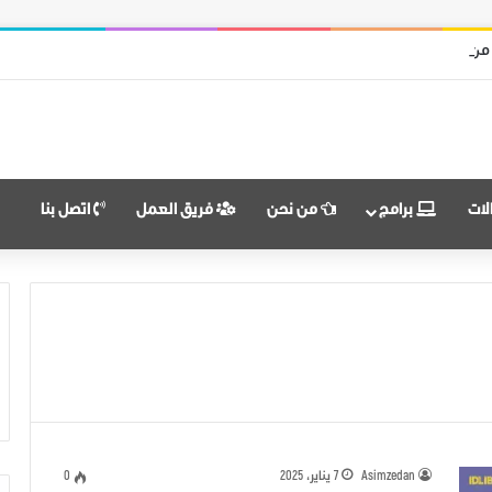
 من قوات النظام وميليشياته
لات
برامج
من نحن
فريق العمل
اتصل بنا
Asimzedan
7 يناير، 2025
0