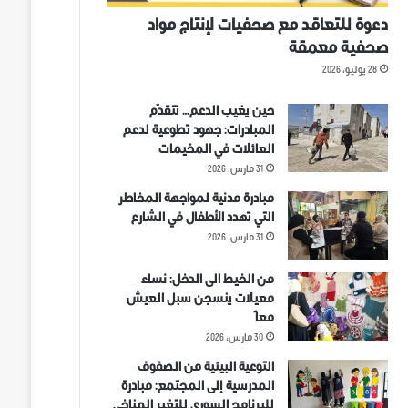
دعوة للتعاقد مع صحفيات لإنتاج مواد
صحفية معمقة
28 يوليو، 2026
حين يغيب الدعم… تتقدّم
المبادرات: جهود تطوعية لدعم
العائلات في المخيمات
31 مارس، 2026
مبادرة مدنية لمواجهة المخاطر
التي تهدد الأطفال في الشارع
31 مارس، 2026
من الخيط الى الدخل: نساء
معيلات ينسجن سبل العيش
معاً
30 مارس، 2026
التوعية البيئية من الصفوف
المدرسية إلى المجتمع: مبادرة
للبرنامج السوري للتغير المناخي