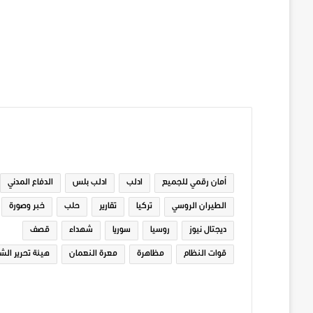
الوسوم
أمان رقمي للجميع
ادلب
ادلب بلس
الدفاع المدني
الطيران الروسي
تركيا
تقارير
حلب
خبر وصورة
ديجتال نيوز
روسيا
سوريا
شهداء
قصف
قوات النظام
مظاهرة
معرة النعمان
هيئة تحرير الش