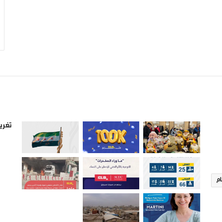
صور من ادلب
أتبع
تغريد
ام