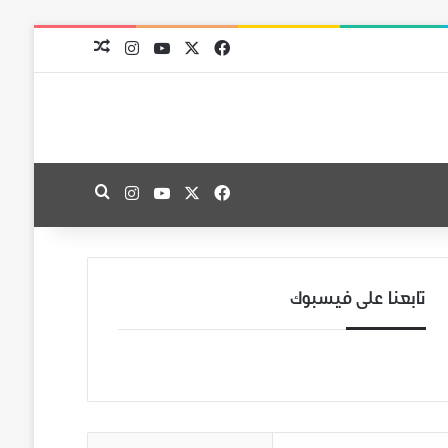
‫X
فيسبوك
‫YouTube
انستقرام
مقال عشوائي
‫X
فيسبوك
‫YouTube
انستقرام
بحث عن
تابعنا على فيسبوك