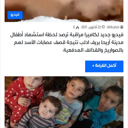
فيديو
idlib.plus
22 أكتوبر، 2021
0
فيديو جديد لكاميرا مراقبة ترصد لحظة استشهاد أطفال
مدينة أريحا بريف ادلب نتيجة قصف عصابات الأسد لهم
بالصواريخ والقذائف المدفعية.
أكمل القراءة »