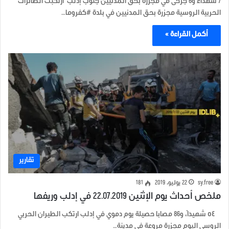
7 شهداء و6 جرحى في مجزرة بحق المدنيين جنوب إدلب ارتكبت الطائرات
الحربية الروسية مجزرة بحق المدنيين في بلدة #كفروما…
أكمل القراءة »
تقارير
sy.free
22 يوليو، 2019
181
ملخص أحداث يوم الإثنين 22.07.2019 في إدلب وريفها
٥٤ شهيداً، و86 مصابا حصيلة يوم دموي في إدلب ارتكب الطيران الحربي
الروسي اليوم مجزرة مروعة في مدينة…