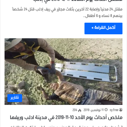
ملخص أحداث يوم الثلاثاء 17-12-2019 في إدلب
مقتل 24 مدنياً وإصابة 22 آخرين بثلاث مجازر في ريف إدلب قتل 24 شخصاً
بينهم 8 نساء و 6 أطفال…
أكمل القراءة »
تقارير
sy.free
11 نوفمبر، 2019
204
ملخص أحداث يوم الأحد 10-11-2019 في مدينة ادلب وريفها