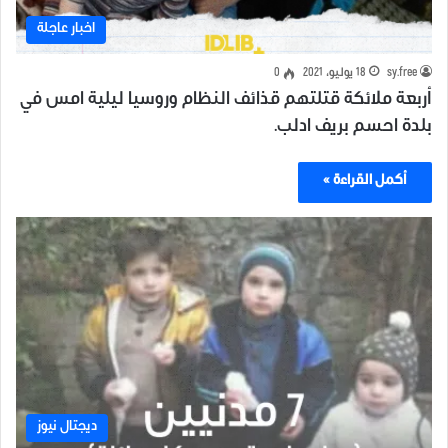
اخبار عاجلة
sy.free
18 يوليو، 2021
0
أربعة ملائكة قتلتهم قذائف النظام وروسيا ليلية امس في
بلدة احسم بريف ادلب.
أكمل القراءة »
ديجتال نيوز