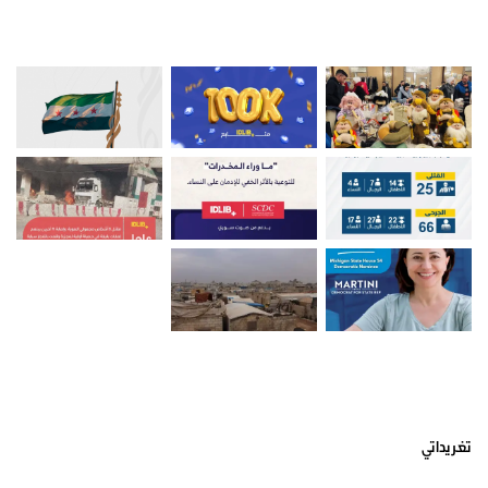
صور من ادلب
أتبعني على تويتر
تغريداتي