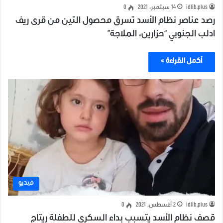
idlib.plus
14 سبتمبر، 2021
0
رصد عناصر نظام الأسد تسرق محصول التين من قرى ريف
ادلب الجنوبي “حزارين، الملاجة”
أكمل القراءة »
فيديو
idlib.plus
2 أغسطس، 2021
0
قصف ⁧‫نظام الأسد‬⁩ يتسبب بداء ⁧‫السكري‬⁩ للطفلة ريتاج