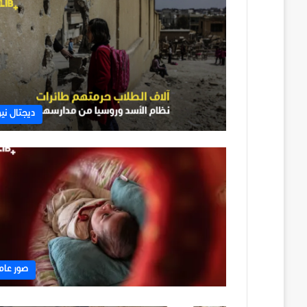
ديجتال نيو
صور عام