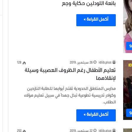
بائعة اللودلين حكاية وجع
أكمل القراءة »
و
idlib.plus
26 سبتمبر، 2019
128
تعليم الأطفال رغم الظروف العصيبة وسيلة
لإنقاذهما
مدارس المناطق الحدودية تفتح أبوابها للطلبة النازحين
وكوادر تدريسية تطوعية تبذل جهداً في سبيل تعليم هؤلاء
الطلاب.
و
أكمل القراءة »
idlib.plus
22 سبتمبر، 2019
253