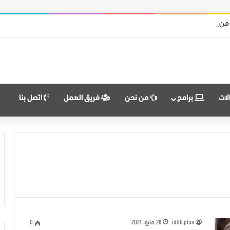
 من قوات النظام وميليشياته
لات
برامج
من نحن
فريق العمل
اتصل بنا
idlib.plus
26 مايو، 2021
0