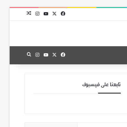
‫X
فيسبوك
‫YouTube
انستقرام
مقال عشوائي
‫X
فيسبوك
‫YouTube
انستقرام
بحث عن
تابعنا على فيسبوك