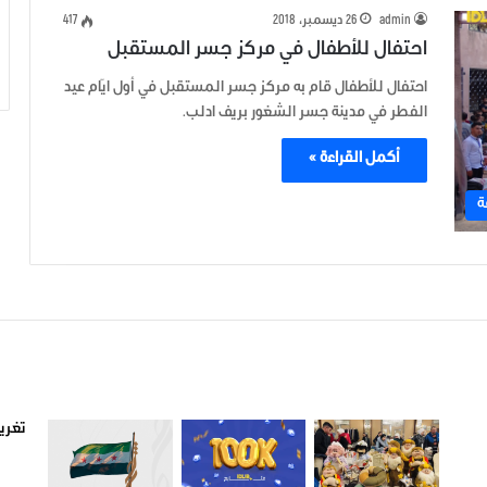
admin
26 ديسمبر، 2018
417
احتفال للأطفال في مركز جسر المستقبل
احتفال للأطفال قام به مركز جسر المستقبل في أول ايّام عيد
الفطر في مدينة جسر الشغور بريف ادلب.
أكمل القراءة »
ة
صور من ادلب
أتبع
تغريد