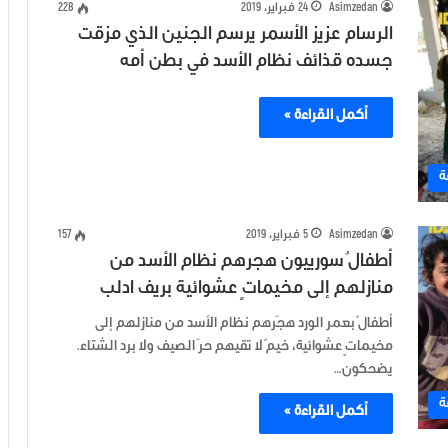
Asimzedan
24 فبراير، 2019
228
الرسام عزيز الأسمر يرسم الجنين الذي مزقت
جسده قذائف نظام الأسد في بطن أمه
أكمل القراءة »
ة
Asimzedan
5 فبراير، 2019
157
أطفالٌ سورييون هجرهم نظام الأسد من
منازلهم إلى مخيماتٍ عشوائية بريف ادلب
أطفالٌ بعمر الورد هجّرهم نظام الأسد من منازلهم إلى
مخيماتٍ عشوائية، خيمٌ لا تقيهم حرّ الصيف ولا برد الشتاء.
يضحكون…
ة
أكمل القراءة »