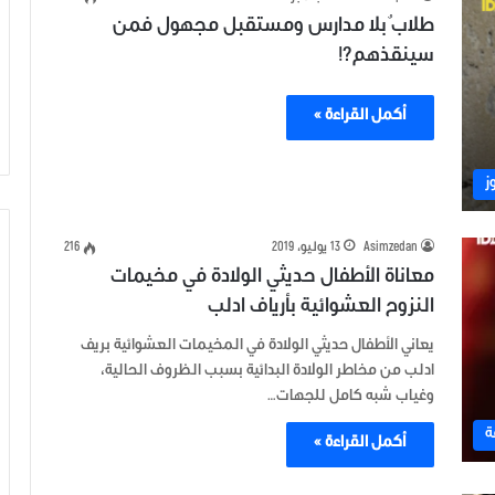
طلابٌ بلا مدارس ومستقبل مجهول فمن
سينقذهم؟!
أكمل القراءة »
ز
Asimzedan
13 يوليو، 2019
216
معاناة الأطفال حديثي الولادة في مخيمات
النزوح العشوائية بأرياف ادلب
يعاني الأطفال حديثي الولادة في المخيمات العشوائية بريف
ادلب من مخاطر الولادة البدائية بسبب الظروف الحالية،
وغياب شبه كامل للجهات…
ة
أكمل القراءة »