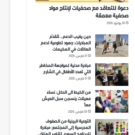
دعوة للتعاقد مع صحفيات لإنتاج مواد
صحفية معمقة
28 يوليو، 2026
حين يغيب الدعم… تتقدّم
المبادرات: جهود تطوعية لدعم
العائلات في المخيمات
31 مارس، 2026
مبادرة مدنية لمواجهة المخاطر
التي تهدد الأطفال في الشارع
31 مارس، 2026
من الخيط الى الدخل: نساء
معيلات ينسجن سبل العيش
معاً
30 مارس، 2026
التوعية البيئية من الصفوف
المدرسية إلى المجتمع: مبادرة
للبرنامج السوري للتغير المناخي